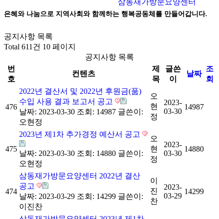
삼동재가방문요양센터
은혜와 나눔으로 지역사회와 함께하는 행복공동체를 만들어갑니다.
공지사항 목록
Total 611건
10 페이지
공지사항 목록
번
제
글쓴
조
컨텐츠
날짜
호
목
이
회
2022년 결산서 및 2022년 후원금(품)
오
수입 사용 결과 보고서 공고
2023-
현
476
14987
03-30
날짜: 2023-03-30
조회: 14987
글쓴이:
정
오현정
2023년 제1차 추가경정 예산서 공고
오
2023-
475
현
14880
날짜: 2023-03-30
조회: 14880
글쓴이:
03-30
정
오현정
삼동재가방문요양센터 2022년 결산
이
공고
2023-
진
474
14299
03-29
날짜: 2023-03-29
조회: 14299
글쓴이:
찬
이진찬
삼동재가방문요양센터 2023년 제1차