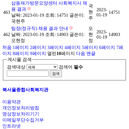
삼동재가방문요양센터 사회복지사 채
국
용 결과
2023-
현
463
14751
01-19
날짜: 2023-01-19
조회: 14751
글쓴이:
주
국현주
팀장(정규직) 채용 결과 안내
오
2023-
462
날짜: 2023-01-19
조회: 14903
글쓴이:
현
14903
01-19
오현정
정
처음
1
페이지
2
페이지
3
페이지
4
페이지
5
페이지
6
페이지
7
페
이지
8
페이지
9
페이지
열린
10
페이지
다음
맨끝
게시물 검색
검색대상
검색어
필수
북서울종합사회복지관
이용약관
개인정보처리방침
영상정보처리기기
이메일무단수집거부
인트라넷