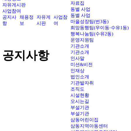
자료집
자유게시판
동별 사업
사업참여
동별 사업
공지사
채용정
자유게
사업참
마을성장팀(번3동)
항
보
시판
여
희망동행팀(우이동·수유1동)
행복나눔팀(수유2동)
운영지원팀
기관소개
공지사항
기관소개
인사말
미션&비전
인재상
법인소개
기관발자취
조직도
시설현황
오시는길
부설기관
부설기관
삼동어린이집
삼동지역아동센터