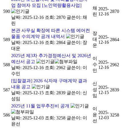
업 참여자 모집 [노인역량활용사업]
채
2025-
590
2870
12-16
린
날짜: 2025-12-16
조회: 2870
글쓴이:
채
린
본관 사무실 확장에 따른 시스템 에어컨
장
물품 수의계약 공개 내역서
2025-
대
589
2864
12-16
날짜: 2025-12-16
조회: 2864
글쓴이:
장
운
대운
2025년 제3차 추가경정예산서 및 2026년
이
예산서 공고
2025-
수
588
2962
12-16
날짜: 2025-12-16
조회: 2962
글쓴이:
이
민
수민
[입찰결과] 2026 식자재 구매계약 결과
신
내용 공고
2025-
성
587
2839
12-15
날짜: 2025-12-15
조회: 2839
글쓴이:
신
임
성임
2025년 11월 업무추진비 공개
이
2025-
윤
586
3258
12-03
날짜: 2025-12-03
조회: 3258
글쓴이:
이
선
윤선