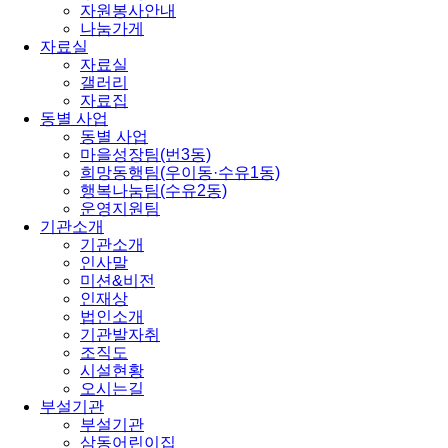
자원봉사안내
나눔가게
자료실
자료실
갤러리
자료집
동별 사업
동별 사업
마을성장팀(번3동)
희망동행팀(우이동·수유1동)
행복나눔팀(수유2동)
운영지원팀
기관소개
기관소개
인사말
미션&비전
인재상
법인소개
기관발자취
조직도
시설현황
오시는길
부설기관
부설기관
삼동어린이집