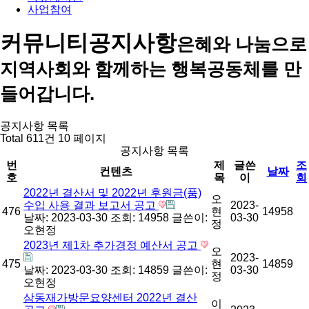
사업참여
커뮤니티
공지사항
은혜와 나눔으로
지역사회와 함께하는 행복공동체를 만
들어갑니다.
공지사항 목록
Total 611건
10 페이지
공지사항 목록
번
제
글쓴
조
컨텐츠
날짜
호
목
이
회
2022년 결산서 및 2022년 후원금(품)
오
수입 사용 결과 보고서 공고
2023-
476
현
14958
날짜: 2023-03-30
조회: 14958
글쓴이:
03-30
정
오현정
2023년 제1차 추가경정 예산서 공고
오
2023-
475
현
14859
날짜: 2023-03-30
조회: 14859
글쓴이:
03-30
정
오현정
삼동재가방문요양센터 2022년 결산
이