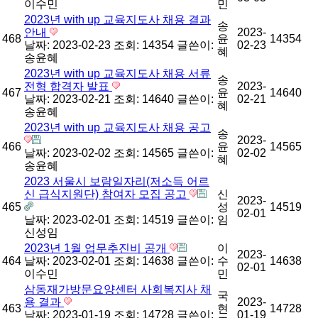
이수민
민
2023년 with up 교육지도사 채용 결과
송
안내
2023-
468
윤
14354
날짜: 2023-02-23
조회: 14354
글쓴이:
02-23
혜
송윤혜
2023년 with up 교육지도사 채용 서류
송
전형 합격자 발표
2023-
467
윤
14640
날짜: 2023-02-21
조회: 14640
글쓴이:
02-21
혜
송윤혜
2023년 with up 교육지도사 채용 공고
송
2023-
466
윤
14565
날짜: 2023-02-02
조회: 14565
글쓴이:
02-02
혜
송윤혜
2023 서울시 보람일자리(저소득 어르
신 급식지원단) 참여자 모집 공고
신
2023-
465
성
14519
02-01
날짜: 2023-02-01
조회: 14519
글쓴이:
임
신성임
2023년 1월 업무추진비 공개
이
2023-
464
날짜: 2023-02-01
조회: 14638
글쓴이:
수
14638
02-01
이수민
민
삼동재가방문요양센터 사회복지사 채
국
용 결과
2023-
463
현
14728
날짜: 2023-01-19
조회: 14728
글쓴이:
01-19