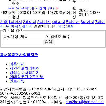
주
국현주
팀장(정규직) 채용 결과 안내
오
2023-
462
날짜: 2023-01-19
조회: 14878
글쓴이:
현
14878
01-19
오현정
정
처음
1
페이지
2
페이지
3
페이지
4
페이지
5
페이지
6
페이지
7
페이
지
8
페이지
9
페이지
열린
10
페이지
다음
맨끝
게시물 검색
검색대상
검색어
필수
북서울종합사회복지관
이용약관
개인정보처리방침
영상정보처리기기
이메일무단수집거부
인트라넷
사업자등록번호 : 210-82-05947
대표자 : 최명
TEL : 02-987-
5077
FAX : 02-987-5051
주소 : 서울시 강북구 한천로 105길 24, 상가 202동 (지번:번3동
241번지)
우편번호 : 01229
대표이메일 :
bun2bok@hanmail.net