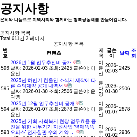
공지사항
은혜와 나눔으로 지역사회와 함께하는 행복공동체를 만들어갑니다.
공지사항 목록
Total 611건
2 페이지
공지사항 목록
번
제
글쓴
조
컨텐츠
날짜
호
목
이
회
2026년 1월 업무추진비 공개
이
2026-
596
날짜: 2026-02-03
조회: 2425
글쓴이:
이
윤
2425
02-03
윤선
선
2025년 하반기 한울안 소식지 제작에 따
윤
른 수의계약 공개 내역서
2026-
595
다
2506
날짜: 2026-01-30
조회: 2506
글쓴이:
윤
01-30
영
다영
2025년 12월 업무추진비 공개
이
2026-
594
날짜: 2026-01-07
조회: 2878
글쓴이:
이
윤
2878
01-07
윤선
선
2025년 기획 사회복지 현장 업무효율 증
진을 위한 사무기기 지원사업 '역매똑똑
이
2026-
593
오피스' 전자칠판 수의 계약 …
수
2936
01-02