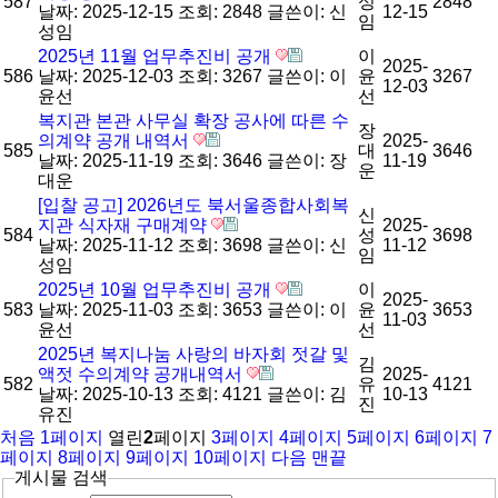
587
성
2848
날짜: 2025-12-15
조회: 2848
글쓴이:
신
12-15
임
성임
2025년 11월 업무추진비 공개
이
2025-
586
날짜: 2025-12-03
조회: 3267
글쓴이:
이
윤
3267
12-03
윤선
선
복지관 본관 사무실 확장 공사에 따른 수
장
의계약 공개 내역서
2025-
585
대
3646
날짜: 2025-11-19
조회: 3646
글쓴이:
장
11-19
운
대운
[입찰 공고] 2026년도 북서울종합사회복
신
지관 식자재 구매계약
2025-
584
성
3698
날짜: 2025-11-12
조회: 3698
글쓴이:
신
11-12
임
성임
2025년 10월 업무추진비 공개
이
2025-
583
날짜: 2025-11-03
조회: 3653
글쓴이:
이
윤
3653
11-03
윤선
선
2025년 복지나눔 사랑의 바자회 젓갈 및
김
액젓 수의계약 공개내역서
2025-
582
유
4121
날짜: 2025-10-13
조회: 4121
글쓴이:
김
10-13
진
유진
처음
1
페이지
열린
2
페이지
3
페이지
4
페이지
5
페이지
6
페이지
7
페이지
8
페이지
9
페이지
10
페이지
다음
맨끝
게시물 검색