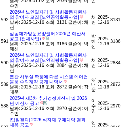
날짜: 2026-01-02
조회: 2936
글쓴이:
이
민
수민
2026년 노인일자리 및 사회활동지원사
업 참여자 모집 [노인공익활동사업]
채
2025-
592
3131
날짜: 2025-12-16
조회: 3131
글쓴이:
채
린
12-16
린
삼동재가방문요양센터 2026년 예산서
박
공고 (전체사업)
2025-
591
혜
3186
날짜: 2025-12-16
조회: 3186
글쓴이:
박
12-16
신
혜신
2026년 노인일자리 및 사회활동지원사
업 참여자 모집 [노인역량활용사업]
채
2025-
590
2884
날짜: 2025-12-16
조회: 2884
글쓴이:
채
린
12-16
린
본관 사무실 확장에 따른 시스템 에어컨
장
물품 수의계약 공개 내역서
2025-
589
대
2872
날짜: 2025-12-16
조회: 2872
글쓴이:
장
12-16
운
대운
2025년 제3차 추가경정예산서 및 2026
이
년 예산서 공고
2025-
588
수
2970
날짜: 2025-12-16
조회: 2970
글쓴이:
이
12-16
민
수민
[입찰결과] 2026 식자재 구매계약 결과
신
내용 공고
2025-