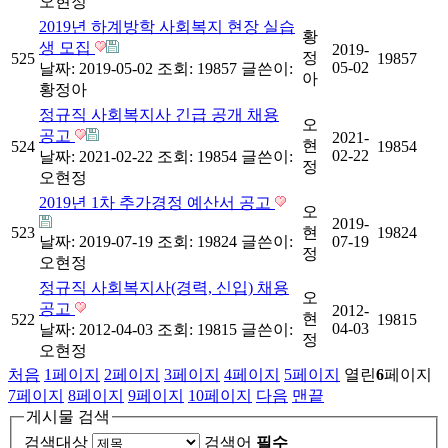
오현정
2019년 하계방학 사회복지 현장 실습
황
생 모집
2019-
정
525
19857
05-02
날짜: 2019-05-02
조회: 19857
글쓴이:
아
황정아
정규직 사회복지사 긴급 공개 채용
오
공고
2021-
현
524
19854
02-22
날짜: 2021-02-22
조회: 19854
글쓴이:
정
오현정
2019년 1차 추가경정 예산서 공고
오
2019-
523
현
19824
날짜: 2019-07-19
조회: 19824
글쓴이:
07-19
정
오현정
정규직 사회복지사(경력, 신입) 채용
오
공고
2012-
현
522
19815
04-03
날짜: 2012-04-03
조회: 19815
글쓴이:
정
오현정
처음
1
페이지
2
페이지
3
페이지
4
페이지
5
페이지
열린
6
페이지
7
페이지
8
페이지
9
페이지
10
페이지
다음
맨끝
게시물 검색
검색대상
검색어
필수