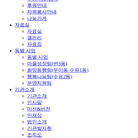
후원안내
자원봉사안내
나눔가게
자료실
자료실
갤러리
자료집
동별 사업
동별 사업
마을성장팀(번3동)
희망동행팀(우이동·수유1동)
행복나눔팀(수유2동)
운영지원팀
기관소개
기관소개
인사말
미션&비전
인재상
법인소개
기관발자취
조직도