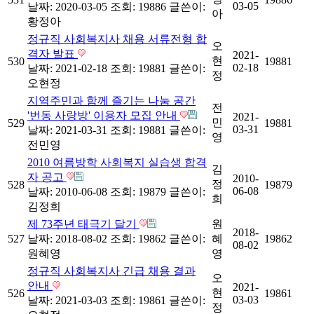
03-05
날짜: 2020-03-05
조회: 19886
글쓴이:
아
황정아
정규직 사회복지사 채용 서류전형 합
오
격자 발표
2021-
현
530
19881
02-18
날짜: 2021-02-18
조회: 19881
글쓴이:
정
오현정
지역주민과 함께 즐기는 나눔 공간
전
'번동 사랑방' 이용자 모집 안내
2021-
민
529
19881
03-31
날짜: 2021-03-31
조회: 19881
글쓴이:
영
전민영
2010 여름방학 사회복지 실습생 합격
김
자 공고
2010-
정
528
19879
06-08
날짜: 2010-06-08
조회: 19879
글쓴이:
희
김정희
제 73주년 태극기 달기
원
2018-
527
날짜: 2018-08-02
조회: 19862
글쓴이:
혜
19862
08-02
원혜영
영
정규직 사회복지사 긴급 채용 결과
오
안내
2021-
현
526
19861
03-03
날짜: 2021-03-03
조회: 19861
글쓴이:
정