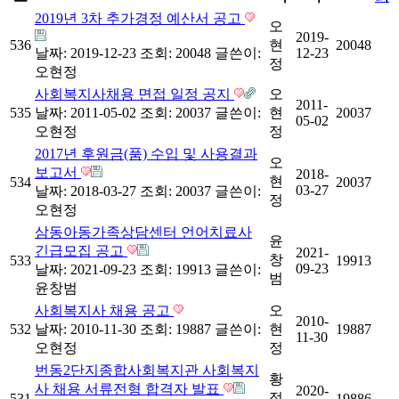
2019년 3차 추가경정 예산서 공고
오
2019-
536
현
20048
날짜: 2019-12-23
조회: 20048
글쓴이:
12-23
정
오현정
사회복지사채용 면접 일정 공지
오
2011-
535
날짜: 2011-05-02
조회: 20037
글쓴이:
현
20037
05-02
오현정
정
2017년 후원금(품) 수입 및 사용결과
오
보고서
2018-
현
534
20037
03-27
날짜: 2018-03-27
조회: 20037
글쓴이:
정
오현정
삼동아동가족상담센터 언어치료사
윤
긴급모집 공고
2021-
창
533
19913
09-23
날짜: 2021-09-23
조회: 19913
글쓴이:
범
윤창범
사회복지사 채용 공고
오
2010-
532
날짜: 2010-11-30
조회: 19887
글쓴이:
현
19887
11-30
오현정
정
번동2단지종합사회복지관 사회복지
황
사 채용 서류전형 합격자 발표
2020-
정
531
19886