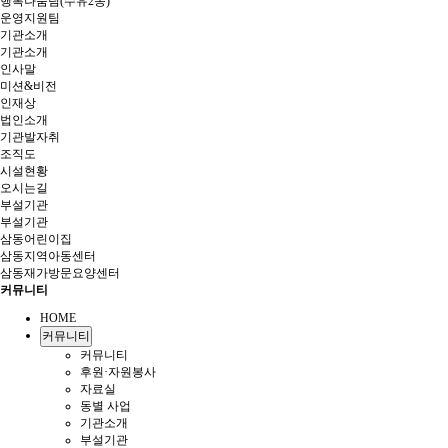
행복나눔팀(수유2동)
운영지원팀
기관소개
기관소개
인사말
미션&비전
인재상
법인소개
기관발자취
조직도
시설현황
오시는길
부설기관
부설기관
삼동어린이집
삼동지역아동센터
삼동재가방문요양센터
커뮤니티
HOME
커뮤니티
커뮤니티
후원·자원봉사
자료실
동별 사업
기관소개
부설기관