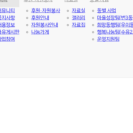
커뮤니티
후원·자원봉사
자료실
동별 사업
공지사항
후원안내
갤러리
마을성장팀(번3동
채용정보
자원봉사안내
자료집
희망동행팀(우이동
자유게시판
나눔가게
행복나눔팀(수유2
사업참여
운영지원팀