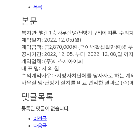
목록
본문
복지관
수의계
별관 1층 사무실 냉/난방기 구입에 따른
계약일자
월
: 2022. 12. 05.(
)
계약금액
금2
원
금이백팔십칠만원
※
부
:
,870,000
(
)
공사기간
부터
일 까
: 2022, 12, 05,
2022, 12, 08,
계약업체
(주)에스지아이피
:
대 표 명
서 의 철
:
수의계약사유
지방자치단체를 당사자로 하는 계약
: -
사무실 냉/난방기 설치를 비교 견적한 결과로 (
댓글목록
등록된 댓글이 없습니다.
이전글
다음글