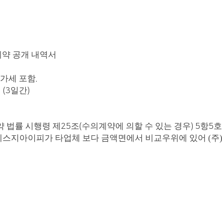
약 공개 내역서
가세 포함
.
지
일간
(3
)
 법률 시행령 제
조
수의계약에 의할 수 있는 경우
항
호
25
(
) 5
5
주)에스지아이피가 타업체 보다 금액면에서 비교우위에 있어
(