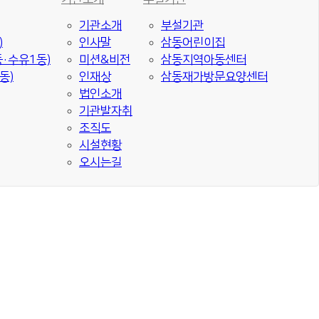
기관소개
부설기관
)
인사말
삼동어린이집
·수유1동)
미션&비전
삼동지역아동센터
동)
인재상
삼동재가방문요양센터
법인소개
기관발자취
조직도
시설현황
오시는길