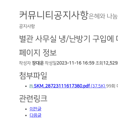
커뮤니티
공지사항
은혜와 나눔
공지사항
별관 사무실 냉/난방기 구입에
페이지 정보
작성자
장대운
작성일
2023-11-16 16:59
조회
12,52
첨부파일
SKM_28723111617380.pdf
(37.5K)
99회
관련링크
이전글
다음글