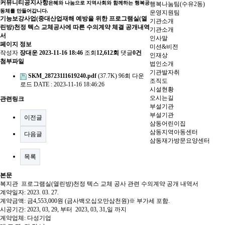
커뮤니티
공지사항
은혜와 나눔으로 지역사회와 함께하는 행복공
행복나눔팀(수유2동)
동체를 만들어갑니다.
운영지원팀
기능보강사업(중대산업재해 예방을 위한 프로그램실(열
기관소개
린방)천정 텍스 교체공사에 따른 수의계약 체결 공개내역
기관소개
서
인사말
페이지 정보
미션&비전
작성자
장대운
2023-11-16 18:46
조회
12,612회
댓글
0건
인재상
첨부파일
법인소개
기관발자취
SKM_28723111619240.pdf
(37.7K)
96회 다운
조직도
로드
DATE : 2023-11-16 18:46:26
시설현황
오시는길
관련링크
부설기관
부설기관
이전글
삼동어린이집
삼동지역아동센터
다음글
삼동재가방문요양센터
목록
본문
복지관
프로그램실
(
열린방
)천정 텍스 교체 공사
관련 수의계약 공개 내역서
계약일자
: 2023. 03. 27.
계약금액
:
금
4,553,000
원
(
금사백오십오만삼천원
)
※
부가세 포함
.
시공기간
: 2023, 03, 29,
부터
2023, 03, 31,
일 까지
계약업체
:
다성기업