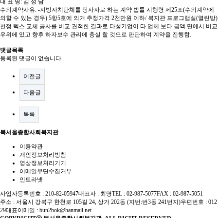
대 표 명
:
김 정 남
수의계약사유
: -
지방자치단체를 당사자로 하는 계약 법률 시행령 제
25
조
(
수의계약에
의할 수 있는 경우
) 5
항
5
호에 의거 추정가격
2
천만원 이하
/
복지관 프로그램실
(
열린방
)
천정 텍스 교체 공사를
비교 견적한 결과로 다성기업이 타 업체 보다 금액 면에서 비교
우위에 있고 향후 하자보수 관리에 충실 할 것으로 판단하여 계약을 진행함
.
댓글목록
등록된 댓글이 없습니다.
이전글
다음글
목록
북서울종합사회복지관
이용약관
개인정보처리방침
영상정보처리기기
이메일무단수집거부
인트라넷
사업자등록번호 : 210-82-05947
대표자 : 최명
TEL : 02-987-5077
FAX : 02-987-5051
주소 : 서울시 강북구 한천로 105길 24, 상가 202동 (지번:번3동 241번지)
우편번호 : 012
29
대표이메일 :
bun2bok@hanmail.net