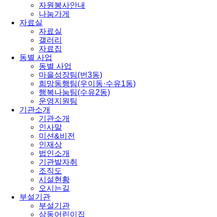
자원봉사안내
나눔가게
자료실
자료실
갤러리
자료집
동별 사업
동별 사업
마을성장팀(번3동)
희망동행팀(우이동·수유1동)
행복나눔팀(수유2동)
운영지원팀
기관소개
기관소개
인사말
미션&비전
인재상
법인소개
기관발자취
조직도
시설현황
오시는길
부설기관
부설기관
삼동어린이집