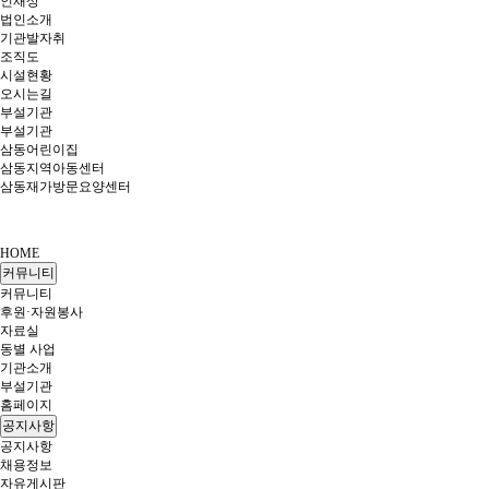
인재상
법인소개
기관발자취
조직도
시설현황
오시는길
부설기관
부설기관
삼동어린이집
삼동지역아동센터
삼동재가방문요양센터
HOME
커뮤니티
커뮤니티
후원·자원봉사
자료실
동별 사업
기관소개
부설기관
홈페이지
공지사항
공지사항
채용정보
자유게시판