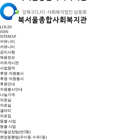
LOGIN
JOIN
SITEMAP
커뮤니티
커뮤니티
공지사항
채용정보
자유게시판
사업참여
후원·자원봉사
후원·자원봉사
후원안내
자원봉사안내
나눔가게
자료실
자료실
갤러리
자료집
동별 사업
동별 사업
마을성장팀(번3동)
희망동행팀(우이동·수유1동)