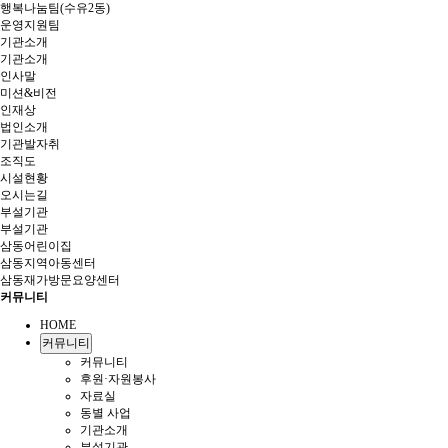
행복나눔팀(수유2동)
운영지원팀
기관소개
기관소개
인사말
미션&비전
인재상
법인소개
기관발자취
조직도
시설현황
오시는길
부설기관
부설기관
삼동어린이집
삼동지역아동센터
삼동재가방문요양센터
커뮤니티
HOME
커뮤니티
커뮤니티
후원·자원봉사
자료실
동별 사업
기관소개
부설기관