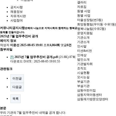
갤러리
자료집
공지사항
동별 사업
채용정보
동별 사업
자유게시판
마을성장팀(번3동)
사업참여
희망동행팀(우이동·수유1동)
커뮤니티
공지사항
은혜와 나눔으로 지역사회와 함께하는 행복공
행복나눔팀(수유2동)
동체를 만들어갑니다.
운영지원팀
2025년 7월 업무추진비 공개
기관소개
페이지 정보
기관소개
작성자
이윤선
2025-08-05 19:01
조회
4,864회
댓글
0건
인사말
첨부파일
미션&비전
인재상
2025년 7월 업무추진비 공개.pdf
(21.8K)
87회
법인소개
다운로드
DATE : 2025-08-05 19:01:55
기관발자취
조직도
관련링크
시설현황
오시는길
이전글
부설기관
부설기관
다음글
삼동어린이집
삼동지역아동센터
목록
삼동재가방문요양센터
본문
우리 기관의 7월 업무추진비 내역을 공개 합니다.