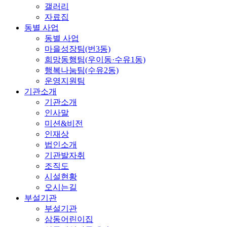
갤러리
자료집
동별 사업
동별 사업
마을성장팀(번3동)
희망동행팀(우이동·수유1동)
행복나눔팀(수유2동)
운영지원팀
기관소개
기관소개
인사말
미션&비전
인재상
법인소개
기관발자취
조직도
시설현황
오시는길
부설기관
부설기관
삼동어린이집