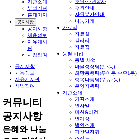
후원·자원봉사
기관소개
후원안내
부설기관
자원봉사안내
홈페이지
나눔가게
공지사항
자료실
공지사항
자료실
채용정보
갤러리
자유게시
자료집
판
동별 사업
사업참여
동별 사업
공지사항
마을성장팀(번3동)
채용정보
희망동행팀(우이동·수유1동)
자유게시판
행복나눔팀(수유2동)
사업참여
운영지원팀
기관소개
기관소개
커뮤니티
인사말
미션&비전
공지사항
인재상
법인소개
은혜와 나눔
기관발자취
조직도