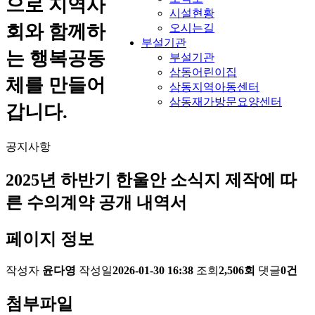
으로 지역사
시설현황
회와 함께하
오시는길
부설기관
는 행복공동
부설기관
삼동어린이집
체를 만들어
삼동지역아동센터
삼동재가방문요양센터
갑니다.
공지사항
2025년 하반기 한울안 소식지 제작에 따
른 수의계약 공개 내역서
페이지 정보
작성자
윤다영
작성일
2026-01-30 16:38
조회
2,506회
댓글
0건
첨부파일