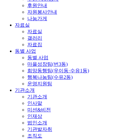
후원안내
자원봉사안내
나눔가게
자료실
자료실
갤러리
자료집
동별 사업
동별 사업
마을성장팀(번3동)
희망동행팀(우이동·수유1동)
행복나눔팀(수유2동)
운영지원팀
기관소개
기관소개
인사말
미션&비전
인재상
법인소개
기관발자취
조직도