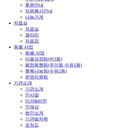
후원안내
자원봉사안내
나눔가게
자료실
자료실
갤러리
자료집
동별 사업
동별 사업
마을성장팀(번3동)
희망동행팀(우이동·수유1동)
행복나눔팀(수유2동)
운영지원팀
기관소개
기관소개
인사말
미션&비전
인재상
법인소개
기관발자취
조직도