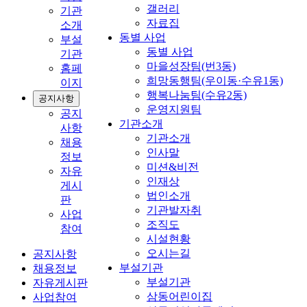
갤러리
기관
자료집
소개
동별 사업
부설
동별 사업
기관
마을성장팀(번3동)
홈페
희망동행팀(우이동·수유1동)
이지
행복나눔팀(수유2동)
공지사항
운영지원팀
공지
기관소개
사항
기관소개
채용
인사말
정보
미션&비전
자유
인재상
게시
법인소개
판
기관발자취
사업
조직도
참여
시설현황
오시는길
공지사항
부설기관
채용정보
부설기관
자유게시판
삼동어린이집
사업참여