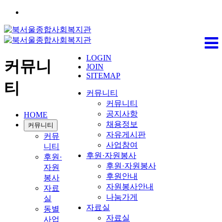
LOGIN
커뮤니
JOIN
SITEMAP
티
커뮤니티
커뮤니티
공지사항
HOME
채용정보
커뮤니티
자유게시판
커뮤
사업참여
니티
후원·자원봉사
후원·
후원·자원봉사
자원
후원안내
봉사
자원봉사안내
자료
나눔가게
실
자료실
동별
자료실
사업