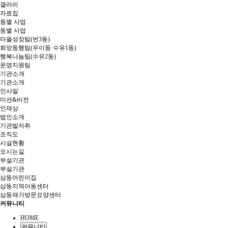
갤러리
자료집
동별 사업
동별 사업
마을성장팀(번3동)
희망동행팀(우이동·수유1동)
행복나눔팀(수유2동)
운영지원팀
기관소개
기관소개
인사말
미션&비전
인재상
법인소개
기관발자취
조직도
시설현황
오시는길
부설기관
부설기관
삼동어린이집
삼동지역아동센터
삼동재가방문요양센터
커뮤니티
HOME
커뮤니티