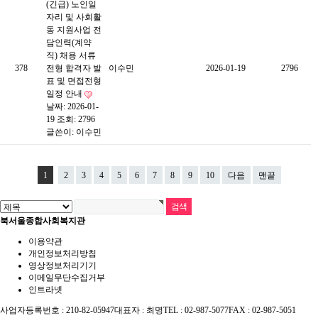
(긴급) 노인일
자리 및 사회활
동 지원사업 전
담인력(계약
직) 채용 서류
378
전형 합격자 발
이수민
2026-01-19
2796
표 및 면접전형
일정 안내
날짜: 2026-01-
19
조회: 2796
글쓴이:
이수민
1
2
3
4
5
6
7
8
9
10
다음
맨끝
북서울종합사회복지관
이용약관
개인정보처리방침
영상정보처리기기
이메일무단수집거부
인트라넷
사업자등록번호 : 210-82-05947
대표자 : 최명
TEL : 02-987-5077
FAX : 02-987-5051