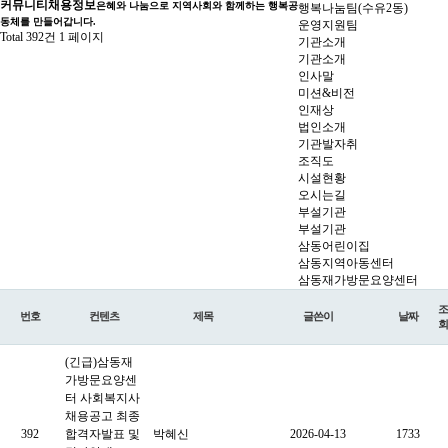
커뮤니티
채용정보
은혜와 나눔으로 지역사회와 함께하는 행복공
행복나눔팀(수유2동)
동체를 만들어갑니다.
운영지원팀
Total 392건
1 페이지
기관소개
기관소개
인사말
미션&비전
인재상
법인소개
기관발자취
조직도
시설현황
오시는길
부설기관
부설기관
삼동어린이집
삼동지역아동센터
삼동재가방문요양센터
조
번호
컨텐츠
제목
글쓴이
날짜
회
(긴급)삼동재
가방문요양센
터 사회복지사
채용공고 최종
392
합격자발표 및
박혜신
2026-04-13
1733