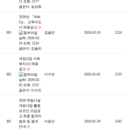
11
조회: 2177
글쓴이:
송성희
2026년 「With
Up」 교육지도
사 채용공고
383
김솔빈
2026-02-10
2224
날짜: 2026-02-
10
조회: 2224
글쓴이:
김솔빈
과장(3급 사회
복지사) 채용
공고
382
이수민
2026-02-02
2535
날짜: 2026-02-
02
조회: 2535
글쓴이:
이수민
2026 주말시설
개방사업 활동
보조인 모집공
고 최종 합격자
381
발표 및 결과
이윤선
2026-01-29
2545
안내