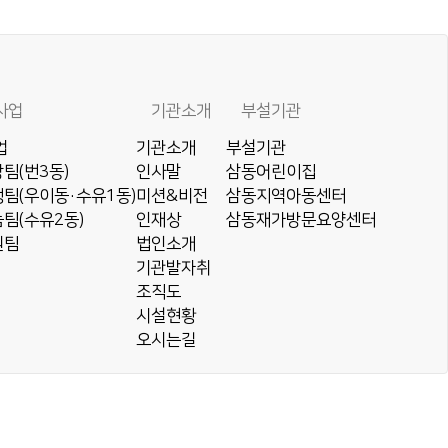
사업
기관소개
부설기관
업
기관소개
부설기관
팀(번3동)
인사말
삼동어린이집
팀(우이동·수유1동)
미션&비전
삼동지역아동센터
팀(수유2동)
인재상
삼동재가방문요양센터
원팀
법인소개
기관발자취
조직도
시설현황
오시는길