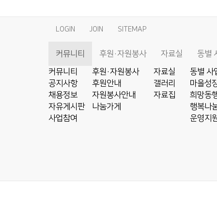
LOGIN
JOIN
SITEMAP
커뮤니티
후원·자원봉사
자료실
동별 
커뮤니티
후원·자원봉사
자료실
동별 사
공지사항
후원안내
갤러리
마을성장
채용정보
자원봉사안내
자료집
희망동행
자유게시판
나눔가게
행복나눔
사업참여
운영지