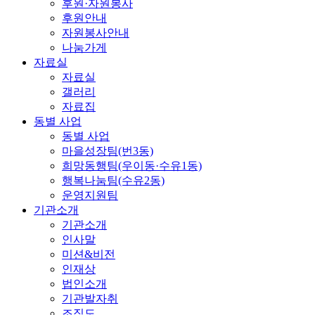
후원·자원봉사
후원안내
자원봉사안내
나눔가게
자료실
자료실
갤러리
자료집
동별 사업
동별 사업
마을성장팀(번3동)
희망동행팀(우이동·수유1동)
행복나눔팀(수유2동)
운영지원팀
기관소개
기관소개
인사말
미션&비전
인재상
법인소개
기관발자취
조직도