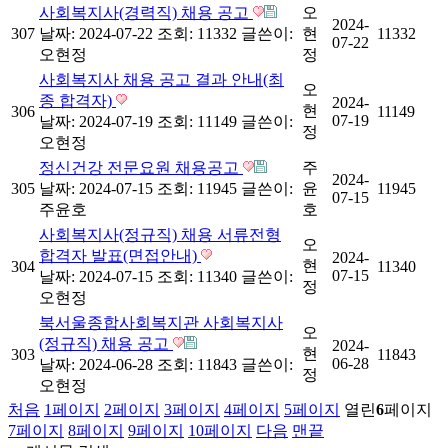
사회복지사(경력직) 채용 공고
오
2024-
307
날짜: 2024-07-22
조회: 11332
글쓴이:
현
11332
07-22
오현정
정
사회복지사 채용 공고 결과 안내(최
오
종 합격자)
2024-
현
306
11149
07-19
날짜: 2024-07-19
조회: 11149
글쓴이:
정
오현정
정신건강 전문요원 채용공고
주
2024-
305
날짜: 2024-07-15
조회: 11945
글쓴이:
윤
11945
07-15
주윤호
호
사회복지사(정규직) 채용 서류전형
오
합격자 발표(면접안내)
2024-
현
304
11340
07-15
날짜: 2024-07-15
조회: 11340
글쓴이:
정
오현정
북서울종합사회복지관 사회복지사
오
(정규직) 채용 공고
2024-
현
303
11843
06-28
날짜: 2024-06-28
조회: 11843
글쓴이:
정
오현정
처음
1
페이지
2
페이지
3
페이지
4
페이지
5
페이지
열린
6
페이지
7
페이지
8
페이지
9
페이지
10
페이지
다음
맨끝