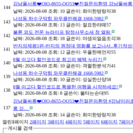
강남풀사롱❤️OlO-8655-OO53❤️친절문의환영 강남
144
날짜: 2026-08-08
조회: 10
글쓴이:
희미한방랑자38
나성동 하수구막힘 와우클린해결 1668-5982
143
날짜: 2026-08-08
조회: 13
글쓴이:
절묘한라떼57
불륜 외도 전문 뉴라이프 탐정사무소새 창 열림
142
날짜: 2026-08-08
조회: 18
글쓴이:
야생의얼음조각38
반지의제왕1편-반지의 원정대 영화를 보고나서..후기작성
141
날짜: 2026-08-08
조회: 12
글쓴이:
우울한예언자55
8월 아고다 할인코드로 최고의 혜택 누리기
140
날짜: 2026-08-08
조회: 10
글쓴이:
격렬한분석가41
나성동 하수구막힘 와우클린해결 1668-5982
139
날짜: 2026-08-08
조회: 10
글쓴이:
성실한산양58
8월 아고다 할인코드로 특별한 여행을 시작하세요!
138
날짜: 2026-08-08
조회: 8
글쓴이:
불타는순대95
강남풀싸롱❤️OlO-8655-OO53❤️친절문의환영 #강남
137
롱 강…
날짜: 2026-08-08
조회: 14
글쓴이:
희미한방랑자38
열린
1
페이지
2
페이지
3
페이지
4
페이지
5
페이지
6
페이지
7
페이
게시물 검색