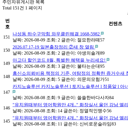
주민자유게시판 목록
Total 151건
1 페이지
번
컨텐츠
호
나성동 하수구막힘 와우클린해결 1668-5982
151
날짜: 2026-08-09
조회: 2
글쓴이:
절묘한라떼57
2026.07.17-19 일본출장정리 ②새 창 열림
150
날짜: 2026-08-09
조회: 2
글쓴이:
야생의솔개89
아고다 할인코드 8월, 특별한 혜택을 누리세요!
149
날짜: 2026-08-09
조회: 3
글쓴이:
불타는순대95
흥신소의뢰비용 책정의 기준, 여탐정의 정확한 증거수새 
148
날짜: 2026-08-09
조회: 5
글쓴이:
의문의모험가51
카지노솔루션 카지노솔루션 l 토지노솔루션 l 정품알 l 아
147
날짜: 2026-08-08
조회: 9
글쓴이:
쓸쓸한바다사자84
"유치원때부터 영어학원만 4개.." 화장실서 울던 강남 엘
146
날짜: 2026-08-08
조회: 14
글쓴이:
정열적인맹수56
"유치원때부터 영어학원만 4개.." 화장실서 울던 강남 엘
145
날짜: 2026-08-08
조회: 11
글쓴이:
신비로운슬라임83