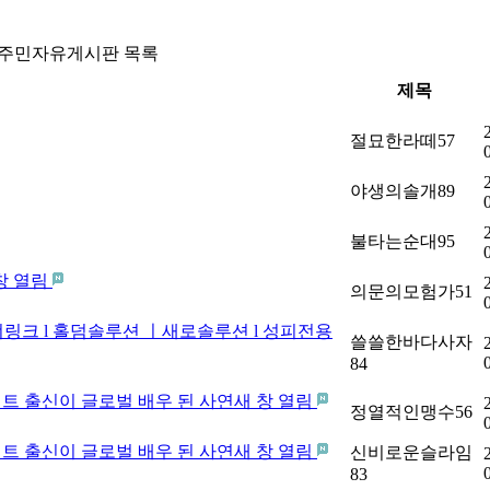
주민자유게시판 목록
제목
절묘한라떼57
야생의솔개89
불타는순대95
창 열림
의문의모험가51
너링크 l 홀덤솔루션 ㅣ새로솔루션 l 성피전용
쓸쓸한바다사자
84
리트 출신이 글로벌 배우 된 사연새 창 열림
정열적인맹수56
리트 출신이 글로벌 배우 된 사연새 창 열림
신비로운슬라임
83