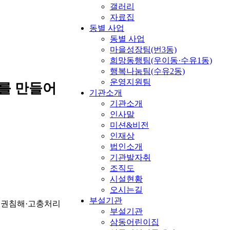
갤러리
자료집
동별 사업
동별 사업
마을성장팀(번3동)
희망동행팀(우이동·수유1동)
행복나눔팀(수유2동)
운영지원팀
를 만들어
기관소개
기관소개
인사말
미션&비전
인재상
법인소개
기관발자취
조직도
시설현황
오시는길
부설기관
 인권침해·고충처리
부설기관
삼동어린이집