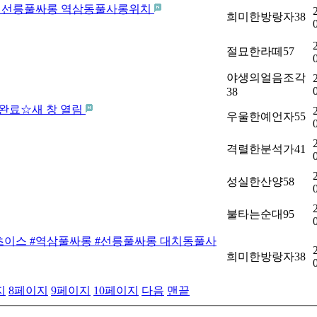
풀싸롱 선릉풀싸롱 역삼동풀사롱위치
희미한방랑자38
절묘한라떼57
야생의얼음조각
38
완료☆새 창 열림
우울한예언자55
격렬한분석가41
성실한산양58
불타는순대95
미러초이스 #역삼풀싸롱 #선릉풀싸롱 대치동풀사
희미한방랑자38
지
8
페이지
9
페이지
10
페이지
다음
맨끝