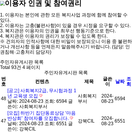
이용자 인권 및 참여권리
1. 이용자는 본인에 관한 모든 복지사업 과정에 함께 참여할 수
있다.
2. 이용자는 고충(불편사항)이 있을 경우 시정을 요구할 수 있다.
3. 복지관은 이용자의 인권을 최우선 행동기준으로 한다.
4. 복지관은 이용자의 권리가 보장될 수 있도록 한다.
※ 건의자의 인적사항에 대한 비밀이 보장되오니 이용 중 불편하
거나 개선사항 등을 언제든지 말씀해주시기 바랍니다. (담당: 인
권침해·고충처리 담당자)
주민자유게시판 목록
Total 93건
4 페이지
주민자유게시판 목록
번
글쓴
조
컨텐츠
제목
날짜
호
이
회
[공고] 사회복지2급, 무시험과정 1
년 교육생 모집
사회복지
2024-
48
6594
날짜: 2024-08-23
조회: 6594
글
부서
08-23
쓴이:
사회복지부서
[모집] 하반기 집단동료상담 ‘마음
반상회’ 참여자를 모집합니다.
2024-
47
강북CIL
6551
날짜: 2024-08-23
조회: 6551
글
08-23
쓴이:
강북CIL