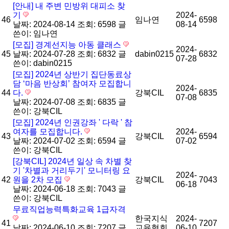
[안내] 내 주변 민방위 대피소 찾
기
2024-
46
임나연
6598
날짜: 2024-08-14
조회: 6598
글
08-14
쓴이:
임나연
[모집] 경계선지능 아동 클래스
2024-
45
날짜: 2024-07-28
조회: 6832
글
dabin0215
6832
07-28
쓴이:
dabin0215
[모집] 2024년 상반기 집단동료상
담 ‘마음 반상회’ 참여자 모집합니
2024-
44
다.
강북CIL
6835
07-08
날짜: 2024-07-08
조회: 6835
글
쓴이:
강북CIL
[모집] 2024년 인권강좌 ' 다락 ' 참
여자를 모집합니다.
2024-
43
강북CIL
6594
날짜: 2024-07-02
조회: 6594
글
07-02
쓴이:
강북CIL
[강북CIL] 2024년 일상 속 차별 찾
기 '차별과 거리두기' 모니터링 요
2024-
42
원을 2차 모집
강북CIL
7043
06-18
날짜: 2024-06-18
조회: 7043
글
쓴이:
강북CIL
무료직업능력특화교육 1급자격
한국지식
2024-
41
7207
날짜: 2024-06-10
조회: 7207
글
교육협회
06-10