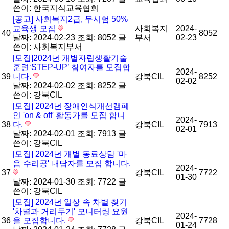
쓴이:
한국지식교육협회
[공고] 사회복지2급, 무시험 50%
교육생 모집
사회복지
2024-
40
8052
날짜: 2024-02-23
조회: 8052
글
부서
02-23
쓴이:
사회복지부서
[모집]2024년 개별자립생활기술
훈련‘STEP-UP’ 참여자를 모집합
2024-
39
니다.
강북CIL
8252
02-02
날짜: 2024-02-02
조회: 8252
글
쓴이:
강북CIL
[모집] 2024년 장애인식개선캠페
인 'on & off' 활동가를 모집 합니
2024-
38
다.
강북CIL
7913
02-01
날짜: 2024-02-01
조회: 7913
글
쓴이:
강북CIL
[모집] 2024년 개별 동료상담 '마
음 수리공' 내담자를 모집 합니다.
2024-
37
강북CIL
7722
01-30
날짜: 2024-01-30
조회: 7722
글
쓴이:
강북CIL
[모집] 2024년 일상 속 차별 찾기
'차별과 거리두기' 모니터링 요원
2024-
36
을 모집합니다.
강북CIL
7728
01-24