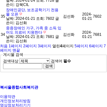
날짜: 2024-01-24
조회: 7728
글
쓴이:
강북CIL
장애인공단, 보조공학기기 전용
몰 오픈
2024-
35
김선화
7602
날짜: 2024-01-21
조회: 7602
글
01-21
쓴이:
김선화
중증장애인 가구, 가족 중 소득 있
어도 의료비 지원한다
2024-
34
김선화
7681
날짜: 2024-01-21
조회: 7681
글
01-21
쓴이:
김선화
처음
1
페이지
2
페이지
3
페이지
열린
4
페이지
5
페이지
6
페이지
7
페이지
맨끝
게시물 검색
검색대상
검색어
필수
북서울종합사회복지관
이용약관
개인정보처리방침
영상정보처리기기