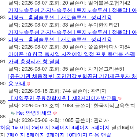
날짜: 2026-08-07
조회: 20
글쓴이:
얼어붙은모험가42
카지노솔루션 카지노솔루션 l 토지노솔루션 l 정품알 l 아
93
너링크 l 홀덤솔루션 ㅣ새로솔루션 l 성피전용
날짜: 2026-08-07
조회: 33
글쓴이:
우아한치타21
카지노솔루션 카지노솔루션 l 토지노솔루션 l 정품알 l 아
92
너링크 l 홀덤솔루션 ㅣ새로솔루션 l 성피전용
날짜: 2026-08-07
조회: 30
글쓴이:
쓸쓸한바다사자84
아이폰 18 한국 출시일 사전예약 일정 프로 폴더블 스펙
91
가격 총정리새 창 열림
날짜: 2026-08-07
조회: 35
글쓴이:
차가운그리폰51
[유관기관 채용정보] 국민건강보험공단 기간제근로자 채
90
용 안내
날짜: 2026-06-18
조회: 744
글쓴이:
관리자
【지역주민 무료장학지원】제2커리어개발교육
89
날짜: 2026-05-13
조회: 1084
글쓴이:
한국지식교육협회
Re: 안녕하세요
88
날짜: 2026-05-06
조회: 1085
글쓴이:
관리자
처음
1
페이지
2
페이지
3
페이지
4
페이지
5
페이지
열린
페이
6
지
7
페이지
8
페이지
9
페이지
10
페이지
다음
맨끝