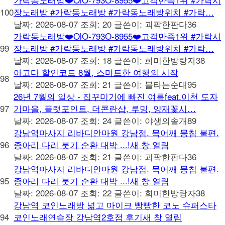
100
장노래방 #가락동노래방 #가락동노래방위치 #가락…
날짜: 2026-08-07
조회: 20
글쓴이:
괴팍한판다36
가락동노래방❤️OlO-793O-8955❤️고객만족1위 #가락시
99
장노래방 #가락동노래방 #가락동노래방위치 #가락…
날짜: 2026-08-07
조회: 18
글쓴이:
희미한방랑자38
아고다 할인코드 8월, 스마트한 여행의 시작
98
날짜: 2026-08-07
조회: 21
글쓴이:
불타는순대95
26년 7월의 일상 - 집꾸미기에 빠진 여름feat.이천 도자
97
기마을, 플랫포인트, 더콘란샵, 루밍, 양재꽃시…
날짜: 2026-08-07
조회: 24
글쓴이:
야생의솔개89
강남역마사지 리바디안마원 강남점. 목어깨 뭉침 불편.
96
종아리 다리 붓기 순환 대박 ...!새 창 열림
날짜: 2026-08-07
조회: 21
글쓴이:
괴팍한판다36
강남역마사지 리바디안마원 강남점. 목어깨 뭉침 불편.
95
종아리 다리 붓기 순환 대박 ...!새 창 열림
날짜: 2026-08-07
조회: 22
글쓴이:
희미한방랑자38
강남역 코인노래방 넓고 마이크 빵빵한 코노 슈퍼스타
94
코인노래연습장 강남역2호점 후기새 창 열림