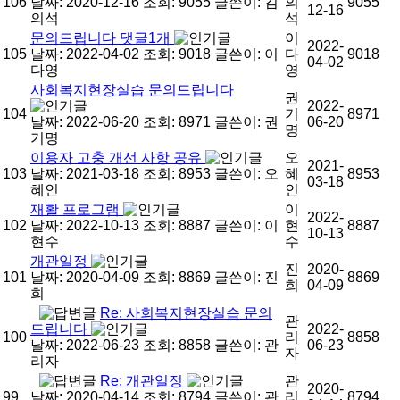
106
날짜: 2020-12-16
조회: 9055
글쓴이:
김
의
9055
12-16
의석
석
문의드립니다
댓글
1
개
이
2022-
105
날짜: 2022-04-02
조회: 9018
글쓴이:
이
다
9018
04-02
다영
영
사회복지현장실습 문의드립니다
권
2022-
104
기
8971
날짜: 2022-06-20
조회: 8971
글쓴이:
권
06-20
명
기명
이용자 고충 개선 사항 공유
오
2021-
103
날짜: 2021-03-18
조회: 8953
글쓴이:
오
혜
8953
03-18
혜인
인
재활 프로그램
이
2022-
102
날짜: 2022-10-13
조회: 8887
글쓴이:
이
현
8887
10-13
현수
수
개관일정
진
2020-
101
날짜: 2020-04-09
조회: 8869
글쓴이:
진
8869
희
04-09
희
Re: 사회복지현장실습 문의
관
드립니다
2022-
100
리
8858
날짜: 2022-06-23
조회: 8858
글쓴이:
관
06-23
자
리자
Re: 개관일정
관
2020-
99
날짜: 2020-04-14
조회: 8794
글쓴이:
관
리
8794