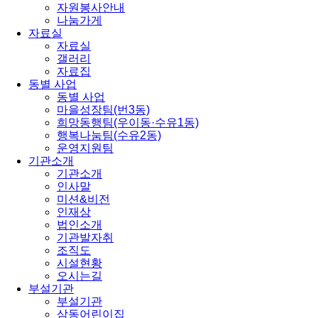
자원봉사안내
나눔가게
자료실
자료실
갤러리
자료집
동별 사업
동별 사업
마을성장팀(번3동)
희망동행팀(우이동·수유1동)
행복나눔팀(수유2동)
운영지원팀
기관소개
기관소개
인사말
미션&비전
인재상
법인소개
기관발자취
조직도
시설현황
오시는길
부설기관
부설기관
삼동어린이집