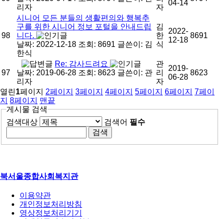
04-14
리자
자
시니어 모든 분들의 생활편의와 행복추
구를 위한 시니어 정보 포털을 안내드립
김
2022-
98
니다.
한
8691
12-18
날짜: 2022-12-18
조회: 8691
글쓴이:
김
식
한식
Re: 감사드려요
관
2019-
97
날짜: 2019-06-28
조회: 8623
글쓴이:
관
리
8623
06-28
리자
자
열린
1
페이지
2
페이지
3
페이지
4
페이지
5
페이지
6
페이지
7
페이
지
8
페이지
맨끝
게시물 검색
검색대상
검색어
필수
북서울종합사회복지관
이용약관
개인정보처리방침
영상정보처리기기