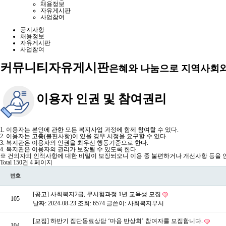
채용정보
자유게시판
사업참여
공지사항
채용정보
자유게시판
사업참여
커뮤니티
자유게시판
은혜와 나눔으로 지역사회와
이용자 인권 및 참여권리
1. 이용자는 본인에 관한 모든 복지사업 과정에 함께 참여할 수 있다.
2. 이용자는 고충(불편사항)이 있을 경우 시정을 요구할 수 있다.
3. 복지관은 이용자의 인권을 최우선 행동기준으로 한다.
4. 복지관은 이용자의 권리가 보장될 수 있도록 한다.
※ 건의자의 인적사항에 대한 비밀이 보장되오니 이용 중 불편하거나 개선사항 등을 언
Total 150건
4 페이지
번호
[공고] 사회복지2급, 무시험과정 1년 교육생 모집
105
날짜: 2024-08-23
조회: 6574
글쓴이:
사회복지부서
[모집] 하반기 집단동료상담 ‘마음 반상회’ 참여자를 모집합니다.
104