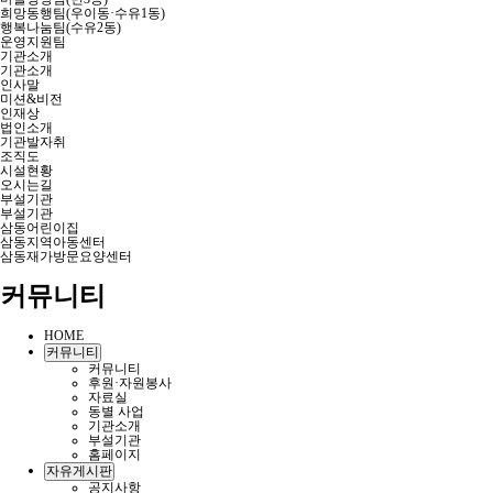
희망동행팀(우이동·수유1동)
행복나눔팀(수유2동)
운영지원팀
기관소개
기관소개
인사말
미션&비전
인재상
법인소개
기관발자취
조직도
시설현황
오시는길
부설기관
부설기관
삼동어린이집
삼동지역아동센터
삼동재가방문요양센터
커뮤니티
HOME
커뮤니티
커뮤니티
후원·자원봉사
자료실
동별 사업
기관소개
부설기관
홈페이지
자유게시판
공지사항