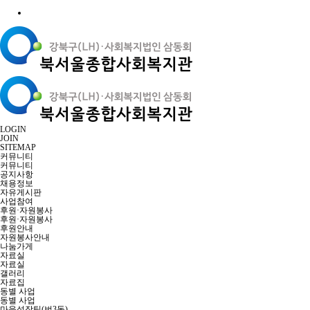
LOGIN
JOIN
SITEMAP
커뮤니티
커뮤니티
공지사항
채용정보
자유게시판
사업참여
후원·자원봉사
후원·자원봉사
후원안내
자원봉사안내
나눔가게
자료실
자료실
갤러리
자료집
동별 사업
동별 사업
마을성장팀(번3동)