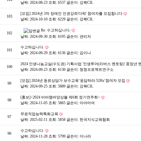
날짜: 2024-08-23
조회: 6537
글쓴이:
강북CIL
[모집] 2024년 3차 장애인 인권강좌'다락' 참여자를 모집합니다
103
날짜: 2024-10-10
조회: 6229
글쓴이:
강북CIL
Re: 수고하십니다.
102
날짜: 2024-09-30
조회: 6195
글쓴이:
관리자
수고하십니다.
101
날짜: 2024-09-29
조회: 6136
글쓴이:
김이나
2024 인생나눔교실(수도권) 기획사업 '인생투어(리버스 멘토링)' 중장년 
100
날짜: 2024-09-23
조회: 6130
글쓴이:
청청프로젝트연구소
[모집] 2024년 동료상담가 보수교육‘응답하라:52Hz’참여자 모집
99
날짜: 2024-09-25
조회: 5889
글쓴이:
강북CIL
[홍보]<2024 비바챔버앙상블 제6회 정기연주회>
98
날짜: 2024-11-05
조회: 5865
글쓴이:
아야어여
무료직업능력특화교육
97
날짜: 2025-02-11
조회: 5858
글쓴이:
한국지식교육협회
수고하십니다.
96
날짜: 2024-11-28
조회: 5799
글쓴이:
이나라