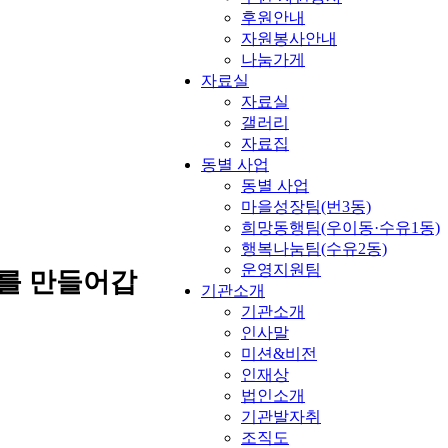
후원안내
자원봉사안내
나눔가게
자료실
자료실
갤러리
자료집
동별 사업
동별 사업
마을성장팀(번3동)
희망동행팀(우이동·수유1동)
행복나눔팀(수유2동)
운영지원팀
를 만들어갑
기관소개
기관소개
인사말
미션&비전
인재상
법인소개
기관발자취
조직도