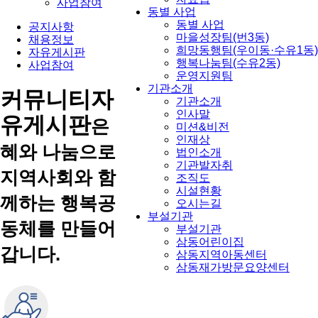
사업참여
동별 사업
동별 사업
공지사항
마을성장팀(번3동)
채용정보
희망동행팀(우이동·수유1동)
자유게시판
행복나눔팀(수유2동)
사업참여
운영지원팀
기관소개
커뮤니티
자
기관소개
인사말
유게시판
은
미션&비전
인재상
혜와 나눔으로
법인소개
기관발자취
지역사회와 함
조직도
시설현황
께하는 행복공
오시는길
부설기관
동체를 만들어
부설기관
삼동어린이집
갑니다.
삼동지역아동센터
삼동재가방문요양센터