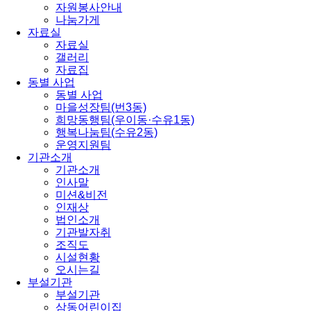
자원봉사안내
나눔가게
자료실
자료실
갤러리
자료집
동별 사업
동별 사업
마을성장팀(번3동)
희망동행팀(우이동·수유1동)
행복나눔팀(수유2동)
운영지원팀
기관소개
기관소개
인사말
미션&비전
인재상
법인소개
기관발자취
조직도
시설현황
오시는길
부설기관
부설기관
삼동어린이집