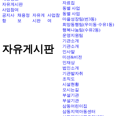
자료집
자유게시판
동별 사업
사업참여
동별 사업
공지사
채용정
자유게
사업참
마을성장팀(번3동)
항
보
시판
여
희망동행팀(우이동·수유1동)
행복나눔팀(수유2동)
운영지원팀
기관소개
자유게시판
기관소개
인사말
미션&비전
인재상
법인소개
기관발자취
조직도
시설현황
오시는길
부설기관
부설기관
삼동어린이집
삼동지역아동센터