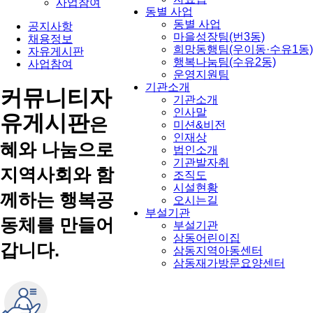
사업참여
동별 사업
동별 사업
공지사항
마을성장팀(번3동)
채용정보
희망동행팀(우이동·수유1동)
자유게시판
행복나눔팀(수유2동)
사업참여
운영지원팀
기관소개
커뮤니티
자
기관소개
인사말
유게시판
은
미션&비전
인재상
혜와 나눔으로
법인소개
기관발자취
지역사회와 함
조직도
시설현황
께하는 행복공
오시는길
부설기관
동체를 만들어
부설기관
삼동어린이집
갑니다.
삼동지역아동센터
삼동재가방문요양센터