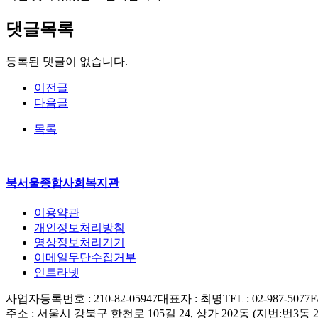
댓글목록
등록된 댓글이 없습니다.
이전글
다음글
목록
북서울종합사회복지관
이용약관
개인정보처리방침
영상정보처리기기
이메일무단수집거부
인트라넷
사업자등록번호 : 210-82-05947
대표자 : 최명
TEL : 02-987-5077
F
주소 : 서울시 강북구 한천로 105길 24, 상가 202동 (지번:번3동 