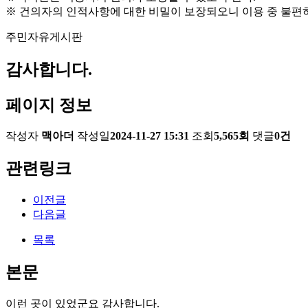
※ 건의자의 인적사항에 대한 비밀이 보장되오니 이용 중 불편
주민자유게시판
감사합니다.
페이지 정보
작성자
맥아더
작성일
2024-11-27 15:31
조회
5,565회
댓글
0건
관련링크
이전글
다음글
목록
본문
이런 곳이 있었군요 감사합니다.