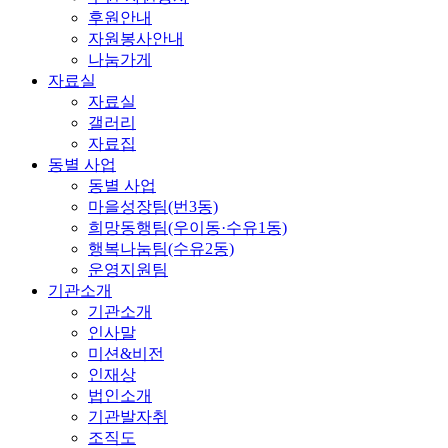
후원안내
자원봉사안내
나눔가게
자료실
자료실
갤러리
자료집
동별 사업
동별 사업
마을성장팀(번3동)
희망동행팀(우이동·수유1동)
행복나눔팀(수유2동)
운영지원팀
기관소개
기관소개
인사말
미션&비전
인재상
법인소개
기관발자취
조직도