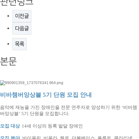
관련링크
이전글
다음글
목록
본문
비바챔버앙상블 5
기 단원 모집 안내
음악에 재능을 가진 장애인을 전문 연주자로 양성하기 위한
‘
비바챔
버앙상블
’ 5
기 단원을 모집합니다
.
모집 대상
14
세 이상의 등록 발달 장애인
모집 분야
바이올린, 비올라, 첼로, 더블베이스, 플루트, 클라리넷,