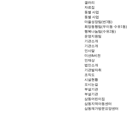
갤러리
자료집
동별 사업
동별 사업
마을성장팀(번3동)
희망동행팀(우이동·수유1동)
행복나눔팀(수유2동)
운영지원팀
기관소개
기관소개
인사말
미션&비전
인재상
법인소개
기관발자취
조직도
시설현황
오시는길
부설기관
부설기관
삼동어린이집
삼동지역아동센터
삼동재가방문요양센터