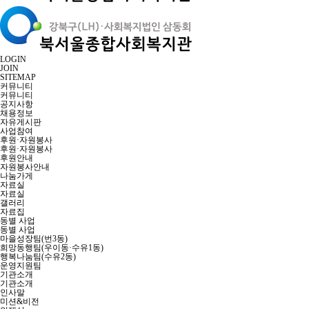
LOGIN
JOIN
SITEMAP
커뮤니티
커뮤니티
공지사항
채용정보
자유게시판
사업참여
후원·자원봉사
후원·자원봉사
후원안내
자원봉사안내
나눔가게
자료실
자료실
갤러리
자료집
동별 사업
동별 사업
마을성장팀(번3동)
희망동행팀(우이동·수유1동)
행복나눔팀(수유2동)
운영지원팀
기관소개
기관소개
인사말
미션&비전