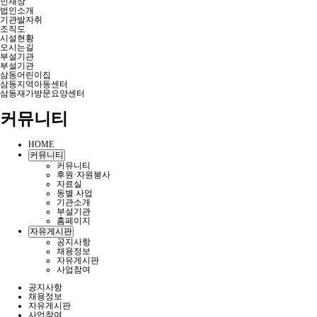
인재상
법인소개
기관발자취
조직도
시설현황
오시는길
부설기관
부설기관
삼동어린이집
삼동지역아동센터
삼동재가방문요양센터
커뮤니티
HOME
커뮤니티
커뮤니티
후원·자원봉사
자료실
동별 사업
기관소개
부설기관
홈페이지
자유게시판
공지사항
채용정보
자유게시판
사업참여
공지사항
채용정보
자유게시판
사업참여