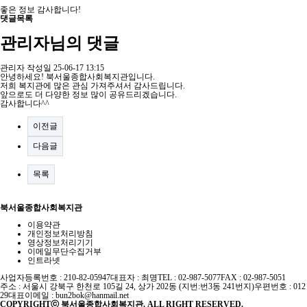
좋은 정보 감사합니다!
댓글목록
관리자님의 댓글
관리자
작성일
25-06-17 13:15
안녕하세요! 북서울종합사회복지관입니다.
저희 복지관에 많은 관심 가져주셔서 감사드립니다.
앞으로도 더 다양한 정보 많이 공유드리겠습니다.
감사합니다^^
이전글
다음글
목록
북서울종합사회복지관
이용약관
개인정보처리방침
영상정보처리기기
이메일무단수집거부
인트라넷
사업자등록번호 : 210-82-05947
대표자 : 최명
TEL : 02-987-5077
FAX : 02-987-5051
주소 : 서울시 강북구 한천로 105길 24, 상가 202동 (지번:번3동 241번지)
우편번호 : 012
29
대표이메일 :
bun2bok@hanmail.net
COPYRIGHTⓒ 북서울종합사회복지관. ALL RIGHT RESERVED.