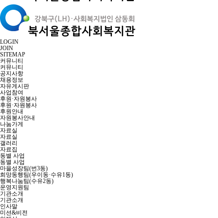
LOGIN
JOIN
SITEMAP
커뮤니티
커뮤니티
공지사항
채용정보
자유게시판
사업참여
후원·자원봉사
후원·자원봉사
후원안내
자원봉사안내
나눔가게
자료실
자료실
갤러리
자료집
동별 사업
동별 사업
마을성장팀(번3동)
희망동행팀(우이동·수유1동)
행복나눔팀(수유2동)
운영지원팀
기관소개
기관소개
인사말
미션&비전