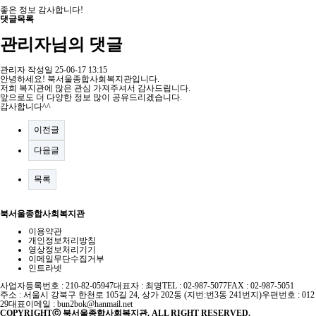
좋은 정보 감사합니다!
댓글목록
관리자님의 댓글
관리자
작성일
25-06-17 13:15
안녕하세요! 북서울종합사회복지관입니다.
저희 복지관에 많은 관심 가져주셔서 감사드립니다.
앞으로도 더 다양한 정보 많이 공유드리겠습니다.
감사합니다^^
이전글
다음글
목록
북서울종합사회복지관
이용약관
개인정보처리방침
영상정보처리기기
이메일무단수집거부
인트라넷
사업자등록번호 : 210-82-05947
대표자 : 최명
TEL : 02-987-5077
FAX : 02-987-5051
주소 : 서울시 강북구 한천로 105길 24, 상가 202동 (지번:번3동 241번지)
우편번호 : 012
29
대표이메일 :
bun2bok@hanmail.net
COPYRIGHTⓒ 북서울종합사회복지관. ALL RIGHT RESERVED.