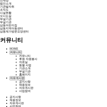
인재상
법인소개
기관발자취
조직도
시설현황
오시는길
부설기관
부설기관
삼동어린이집
삼동지역아동센터
삼동재가방문요양센터
커뮤니티
HOME
커뮤니티
커뮤니티
후원·자원봉사
자료실
동별 사업
기관소개
부설기관
홈페이지
자유게시판
공지사항
채용정보
자유게시판
사업참여
공지사항
채용정보
자유게시판
사업참여