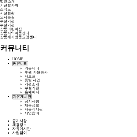
법인소개
기관발자취
조직도
시설현황
오시는길
부설기관
부설기관
삼동어린이집
삼동지역아동센터
삼동재가방문요양센터
커뮤니티
HOME
커뮤니티
커뮤니티
후원·자원봉사
자료실
동별 사업
기관소개
부설기관
홈페이지
자유게시판
공지사항
채용정보
자유게시판
사업참여
공지사항
채용정보
자유게시판
사업참여