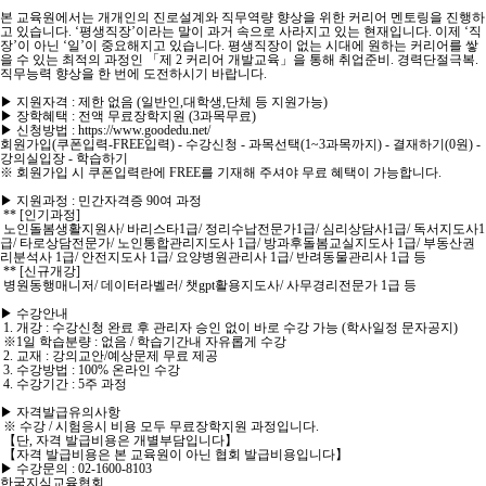
본 교육원에서는 개개인의 진로설계와 직무역량 향상을 위한 커리어 멘토링을 진행하
고 있습니다. ‘평생직장’이라는 말이 과거 속으로 사라지고 있는 현재입니다. 이제 ‘직
장’이 아닌 ‘일’이 중요해지고 있습니다. 평생직장이 없는 시대에 원하는 커리어를 쌓
을 수 있는 최적의 과정인 「제 2 커리어 개발교육」을 통해 취업준비. 경력단절극복.
직무능력 향상을 한 번에 도전하시기 바랍니다.
▶ 지원자격 : 제한 없음 (일반인,대학생,단체 등 지원가능)
▶ 장학혜택 : 전액 무료장학지원 (3과목무료)
▶ 신청방법 : https://www.goodedu.net/
회원가입(쿠폰입력-FREE입력) - 수강신청 - 과목선택(1~3과목까지) - 결재하기(0원) -
강의실입장 - 학습하기
※ 회원가입 시 쿠폰입력란에 FREE를 기재해 주셔야 무료 혜택이 가능합니다.
▶ 지원과정 : 민간자격증 90여 과정
** [인기과정]
노인돌봄생활지원사/ 바리스타1급/ 정리수납전문가1급/ 심리상담사1급/ 독서지도사1
급/ 타로상담전문가/ 노인통합관리지도사 1급/ 방과후돌봄교실지도사 1급/ 부동산권
리분석사 1급/ 안전지도사 1급/ 요양병원관리사 1급/ 반려동물관리사 1급 등
** [신규개강]
병원동행매니저/ 데이터라벨러/ 챗gpt활용지도사/ 사무경리전문가 1급 등
▶ 수강안내
1. 개강 : 수강신청 완료 후 관리자 승인 없이 바로 수강 가능 (학사일정 문자공지)
※1일 학습분량 : 없음 / 학습기간내 자유롭게 수강
2. 교재 : 강의교안/예상문제 무료 제공
3. 수강방법 : 100% 온라인 수강
4. 수강기간 : 5주 과정
▶ 자격발급유의사항
※ 수강 / 시험응시 비용 모두 무료장학지원 과정입니다.
【단, 자격 발급비용은 개별부담입니다】
【자격 발급비용은 본 교육원이 아닌 협회 발급비용입니다】
▶ 수강문의 : 02-1600-8103
한국지식교육협회