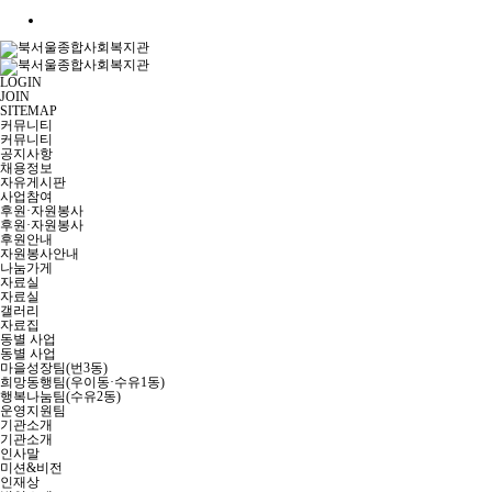
LOGIN
JOIN
SITEMAP
커뮤니티
커뮤니티
공지사항
채용정보
자유게시판
사업참여
후원·자원봉사
후원·자원봉사
후원안내
자원봉사안내
나눔가게
자료실
자료실
갤러리
자료집
동별 사업
동별 사업
마을성장팀(번3동)
희망동행팀(우이동·수유1동)
행복나눔팀(수유2동)
운영지원팀
기관소개
기관소개
인사말
미션&비전
인재상