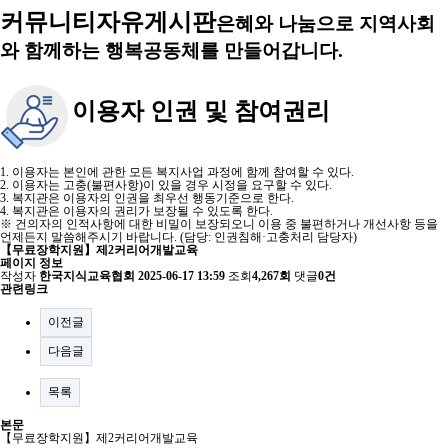
커뮤니티
자유게시판
은혜와 나눔으로 지역사회
와 함께하는 행복공동체를 만들어갑니다.
이용자 인권 및 참여권리
1. 이용자는 본인에 관한 모든 복지사업 과정에 함께 참여할 수 있다.
2. 이용자는 고충(불편사항)이 있을 경우 시정을 요구할 수 있다.
3. 복지관은 이용자의 인권을 최우선 행동기준으로 한다.
4. 복지관은 이용자의 권리가 보장될 수 있도록 한다.
※ 건의자의 인적사항에 대한 비밀이 보장되오니 이용 중 불편하거나 개선사항 등을
언제든지 말씀해주시기 바랍니다. (담당: 인권침해·고충처리 담당자)
【무료장학지원】제2커리어개발교육
페이지 정보
작성자
한국지식교육협회
2025-06-17 13:59
조회
4,267회
댓글
0건
관련링크
이전글
다음글
목록
본문
【무료장학지원】제2커리어개발교육