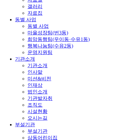
갤러리
자료집
동별 사업
동별 사업
마을성장팀(번3동)
희망동행팀(우이동·수유1동)
행복나눔팀(수유2동)
운영지원팀
기관소개
기관소개
인사말
미션&비전
인재상
법인소개
기관발자취
조직도
시설현황
오시는길
부설기관
부설기관
삼동어린이집