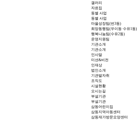
갤러리
자료집
동별 사업
동별 사업
마을성장팀(번3동)
희망동행팀(우이동·수유1동)
행복나눔팀(수유2동)
운영지원팀
기관소개
기관소개
인사말
미션&비전
인재상
법인소개
기관발자취
조직도
시설현황
오시는길
부설기관
부설기관
삼동어린이집
삼동지역아동센터
삼동재가방문요양센터