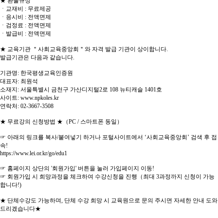
★ 환불규정
ㆍ교재비 : 무료제공
ㆍ응시비 : 전액면제
ㆍ검정료 : 전액면제
ㆍ발급비 : 전액면제
★ 교육기관 ＂사회교육중앙회＂와 자격 발급 기관이 상이합니다.
발급기관은 다음과 같습니다.
기관명: 한국평생교육인증원
대표자: 최원석
소재지: 서울특별시 금천구 가산디지털2로 108 뉴티캐슬 1401호
사이트: www.npkoles.kr
연락처: 02-3667-3508
★ 무료강의 신청방법 ★（PC / 스마트폰 동일）
☞ 아래의 링크를 복사/붙여넣기 하거나 포털사이트에서 ‘사회교육중앙회’ 검색 후 접
속!
https://www.lei.or.kr/go/edu1
☞ 홈페이지 상단의 '회원가입' 버튼을 눌러 가입페이지 이동!
☞ 회원가입 시 희망과정을 체크하여 수강신청을 진행（최대 3과정까지 신청이 가능
합니다!)
★ 단체수강도 가능하며, 단체 수강 희망 시 교육원으로 문의 주시면 자세한 안내 도와
드리겠습니다★