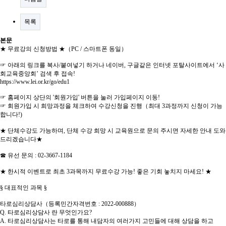
목록
본문
★ 무료강의 신청방법 ★（PC / 스마트폰 동일）
☞ 아래의 링크를 복사/붙여넣기 하거나 네이버, 구글같은 인터넷 포탈사이트에서 ‘사
회교육중앙회’ 검색 후 접속!
https://www.lei.or.kr/go/edu1
☞ 홈페이지 상단의 '회원가입' 버튼을 눌러 가입페이지 이동!
☞ 회원가입 시 희망과정을 체크하여 수강신청을 진행（최대 3과정까지 신청이 가능
합니다!)
★ 단체수강도 가능하며, 단체 수강 희망 시 교육원으로 문의 주시면 자세한 안내 도와
드리겠습니다★
☎ 유선 문의 : 02-3667-1184
★ 한시적 이벤트로 최초 3과목까지 무료수강 가능! 좋은 기회 놓치지 마세요! ★
§ 대표적인 과목 §
타로심리상담사（등록민간자격번호 : 2022-000888）
Q. 타로심리상담사 란 무엇인가요?
A. 타로심리상담사는 타로를 통해 내담자의 여러가지 고민들에 대해 상담을 하고