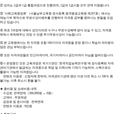
② 강의는 2급과 1급 통합과정으로 진행되며, 2급과 1급시험 모두 전액 지원됩니다.
③ ‘사회교육중앙회’（서울남부교육청 정식등록 원격평생교육원 제267호）에서는
재능기부 목적으로 무료수강이벤트를 진행하여 자격증 공부를 원하시는 분들을 모집
하고 있습니다.
④ 최초 3과정에 대해서 성인이라면 누구나 무료수강혜택 받아 보실 수 있고, 자격증
취득시 취득해주신 과정 수 만큼 추가무료수강이 가능합니다.
⑤ 본 교육원에서는 위 자격증 포함 160가지의 자격증을 운영 중이니 학습자 여러분의
많은 관심 부탁드립니다.
⑥ 모든 자격과정들은 민간자격이며, 국가자격이나 공인자격이 아님을 알려드립니다.
⑥-1 운영중인 모든 교육과정은 국가기관인 ‘한국직업능력연구원’에 정식등록된 자격
관리기관에서 발급되는 자격증으로 취업 및 이력서에 기재가 가능하며, 스펙으로도
활용이 가능한 자격증입니다.
ㆍ컨텐츠 이용료 : 신청자에 한하며, 자격관리기관에 명단 이관 이전 취소 시 100％ 환
불가능, 이후 취소시 환불 불가.
★ 총비용 및 상세비용 내역
ㆍ수강료: 전액면제（300,000원 → 0원）
ㆍ교재비 : 무료제공
ㆍ검정료 및 응시비용 : 전액면제
ㆍ컨텐츠 이용료 : 9만원