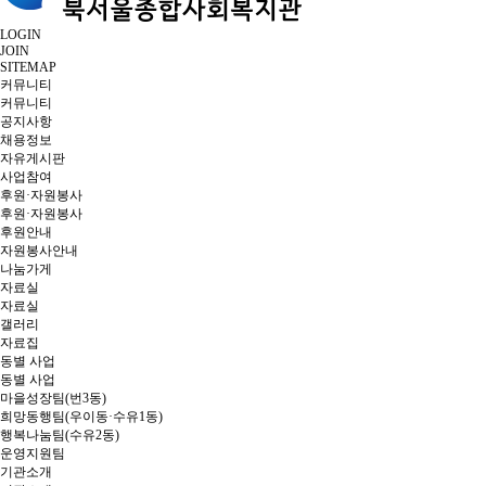
LOGIN
JOIN
SITEMAP
커뮤니티
커뮤니티
공지사항
채용정보
자유게시판
사업참여
후원·자원봉사
후원·자원봉사
후원안내
자원봉사안내
나눔가게
자료실
자료실
갤러리
자료집
동별 사업
동별 사업
마을성장팀(번3동)
희망동행팀(우이동·수유1동)
행복나눔팀(수유2동)
운영지원팀
기관소개