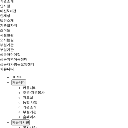
기관소개
인사말
미션&비전
인재상
법인소개
기관발자취
조직도
시설현황
오시는길
부설기관
부설기관
삼동어린이집
삼동지역아동센터
삼동재가방문요양센터
커뮤니티
HOME
커뮤니티
커뮤니티
후원·자원봉사
자료실
동별 사업
기관소개
부설기관
홈페이지
자유게시판
공지사항