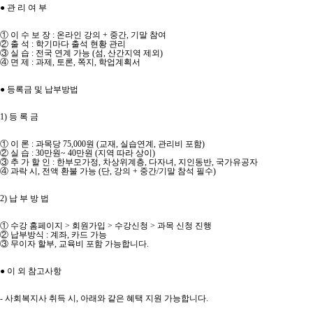
● 관 리 여 부
① 이 수 보 장 : 온라인 강의 + 중간, 기말 참여
② 출 석 : 학기마다 출석 현황 관리
③ 실 습 : 전국 연계 가능 (섬, 산간지역 제외)
④ 면 제 : 과제, 토론, 쪽지, 학업계획서
● 등록금 및 납부방법
1) 등 록 금
① 이 론 : 과목당 75,000원 (교재, 실습연계, 관리비 포함)
② 실 습 : 30만원~ 40만원 (지역 따라 상이)
③ 추 가 할 인 : 한부모가정, 차상위계층, 다자녀, 지인동반, 국가유공자
④ 과락 시, 전액 환불 가능 (단, 강의 + 중간/기말 참석 필수)
2) 납 부 방 법
① 수강 홈페이지 > 회원가입 > 수강신청 > 과목 신청 진행
② 납부방식 : 계좌, 카드 가능
③ 무이자 할부, 교육비 포함 가능합니다.
● 이 외 참고사항
- 사회복지사 취득 시, 아래와 같은 혜택 지원 가능합니다.