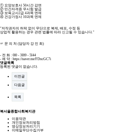
① 요양보호사 50시간 감면
② 민간자격증 무시험 발급
③ 보육교사2급 4과목 면제
④ 건강가정사 10과목 면제
"저작권자의 허락 없이 무단으로 복제, 배포, 수정 등
상업적 활용하는 경우 관련 법률에 따라 신고될 수 있습니다."
☞ 문 의 처 (담당자 강 민 희)
- 전 화 : 0l0 - 3I89 - 5I44
- 예 약 : https://naver.me/FDncGC7i
댓글목록
등록된 댓글이 없습니다.
이전글
다음글
목록
북서울종합사회복지관
이용약관
개인정보처리방침
영상정보처리기기
이메일무단수집거부