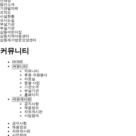
인재상
법인소개
기관발자취
조직도
시설현황
오시는길
부설기관
부설기관
삼동어린이집
삼동지역아동센터
삼동재가방문요양센터
커뮤니티
HOME
커뮤니티
커뮤니티
후원·자원봉사
자료실
동별 사업
기관소개
부설기관
홈페이지
자유게시판
공지사항
채용정보
자유게시판
사업참여
공지사항
채용정보
자유게시판
사업참여