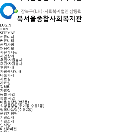
LOGIN
JOIN
SITEMAP
커뮤니티
커뮤니티
공지사항
채용정보
자유게시판
사업참여
후원·자원봉사
후원·자원봉사
후원안내
자원봉사안내
나눔가게
자료실
자료실
갤러리
자료집
동별 사업
동별 사업
마을성장팀(번3동)
희망동행팀(우이동·수유1동)
행복나눔팀(수유2동)
운영지원팀
기관소개
기관소개
인사말
미션&비전