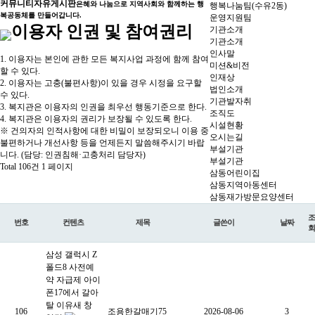
커뮤니티
자유게시판
은혜와 나눔으로 지역사회와 함께하는 행
행복나눔팀(수유2동)
복공동체를 만들어갑니다.
운영지원팀
이용자 인권 및 참여권리
기관소개
기관소개
인사말
1. 이용자는 본인에 관한 모든 복지사업 과정에 함께 참여
미션&비전
할 수 있다.
인재상
2. 이용자는 고충(불편사항)이 있을 경우 시정을 요구할
법인소개
수 있다.
기관발자취
3. 복지관은 이용자의 인권을 최우선 행동기준으로 한다.
조직도
4. 복지관은 이용자의 권리가 보장될 수 있도록 한다.
시설현황
※ 건의자의 인적사항에 대한 비밀이 보장되오니 이용 중
오시는길
불편하거나 개선사항 등을 언제든지 말씀해주시기 바랍
부설기관
니다. (담당: 인권침해·고충처리 담당자)
부설기관
Total 106건
1 페이지
삼동어린이집
삼동지역아동센터
삼동재가방문요양센터
조
번호
컨텐츠
제목
글쓴이
날짜
회
삼성 갤럭시 Z
폴드8 사전예
약 자급제 아이
폰17에서 갈아
탈 이유새 창
106
조용한갈매기75
2026-08-06
3