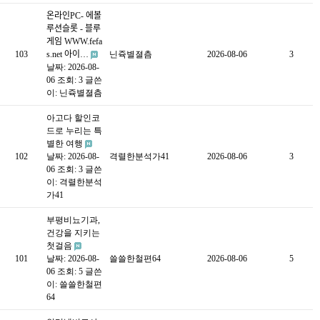
온라인PC- 에볼
루션슬롯 - 블루
게임 WWW.fefa
103
s.net 아이…
닌쥭별졀츰
2026-08-06
3
날짜: 2026-08-
06
조회: 3
글쓴
이:
닌쥭별졀츰
아고다 할인코
드로 누리는 특
별한 여행
102
날짜: 2026-08-
격렬한분석가41
2026-08-06
3
06
조회: 3
글쓴
이:
격렬한분석
가41
부평비뇨기과,
건강을 지키는
첫걸음
101
날짜: 2026-08-
쓸쓸한철편64
2026-08-06
5
06
조회: 5
글쓴
이:
쓸쓸한철편
64