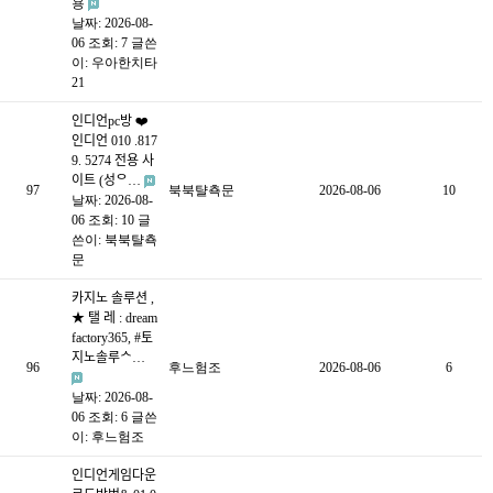
용
날짜: 2026-08-
06
조회: 7
글쓴
이:
우아한치타
21
인디언pc방 ❤️
인디언 010 .817
9. 5274 전용 사
이트 (성ᄋ…
97
북북턀쵹문
2026-08-06
10
날짜: 2026-08-
06
조회: 10
글
쓴이:
북북턀쵹
문
카지노 솔루션 ,
★ 탤 레 : dream
factory365, #토
지노솔루ᄉ…
96
후느험조
2026-08-06
6
날짜: 2026-08-
06
조회: 6
글쓴
이:
후느험조
인디언게임다운