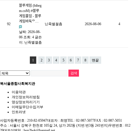
블루게임 (bibeg
m.coM) #블루
게임홀덤 - 블루
게임바둑ᄋ…
92
닌쥭별졀츰
2026-08-06
4
날짜: 2026-08-
06
조회: 4
글쓴
이:
닌쥭별졀츰
1
2
3
4
5
6
7
8
맨끝
북서울종합사회복지관
이용약관
개인정보처리방침
영상정보처리기기
이메일무단수집거부
인트라넷
사업자등록번호 : 210-82-05947
대표자 : 최명
TEL : 02-987-5077
FAX : 02-987-5051
주소 : 서울시 강북구 한천로 105길 24, 상가 202동 (지번:번3동 241번지)
우편번호 : 012
29
대표이메일 :
bun2bok@hanmail.net