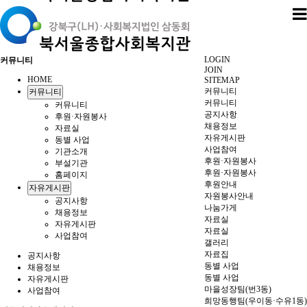
LOGIN
커뮤니티
JOIN
HOME
SITEMAP
커뮤니티
커뮤니티
커뮤니티
커뮤니티
공지사항
후원·자원봉사
채용정보
자료실
자유게시판
동별 사업
사업참여
기관소개
후원·자원봉사
부설기관
후원·자원봉사
홈페이지
후원안내
자유게시판
자원봉사안내
공지사항
나눔가게
채용정보
자료실
자유게시판
자료실
사업참여
갤러리
자료집
공지사항
동별 사업
채용정보
동별 사업
자유게시판
마을성장팀(번3동)
사업참여
희망동행팀(우이동·수유1동)