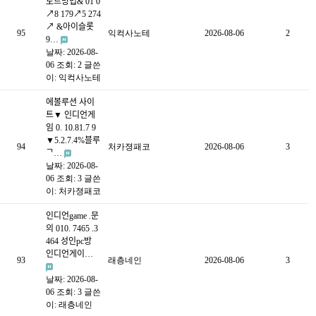
로드방법& 01 0
↗8 179↗5 274
↗ &아이슬롯
95
익컥사노테
2026-08-06
2
9…
날짜: 2026-08-
06
조회: 2
글쓴
이:
익컥사노테
에볼루션 사이
트▼ 인디언게
임 0. 10.81.7 9
▼5.2.7.4%블루
94
처카졍패코
2026-08-06
3
ᄀ…
날짜: 2026-08-
06
조회: 3
글쓴
이:
처카졍패코
인디언game .문
의 010. 7465 .3
464 성인pc방
인디언게이…
93
래층네인
2026-08-06
3
날짜: 2026-08-
06
조회: 3
글쓴
이:
래층네인