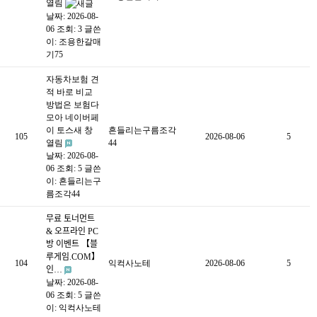
열림
날짜: 2026-08-
06
조회: 3
글쓴
이:
조용한갈매
기75
자동차보험 견
적 바로 비교
방법은 보험다
모아 네이버페
이 토스새 창
흔들리는구름조각
105
2026-08-06
5
열림
44
날짜: 2026-08-
06
조회: 5
글쓴
이:
흔들리는구
름조각44
무료 토너먼트
& 오프라인 PC
방 이벤트 【블
루게임.COM】
104
익컥사노테
2026-08-06
5
인…
날짜: 2026-08-
06
조회: 5
글쓴
이:
익컥사노테