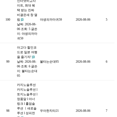
인터넷비교사
이트, 최대 혜
택 받는 진짜
비결은새 창 열
100
림
야생의까마귀59
2026-08-06
5
날짜: 2026-08-
06
조회: 5
글쓴
이:
야생의까마
귀59
아고다 할인코
드로 일본 여행
을 즐기자!
99
날짜: 2026-08-
불타는순대95
2026-08-06
6
06
조회: 6
글쓴
이:
불타는순대
95
카지노솔루션
카지노솔루션 l
토지노솔루션 l
정품알 l 아너
링크 l 홀덤솔
루션 ㅣ새로솔
98
우아한치타21
2026-08-06
7
루션 l 성피전