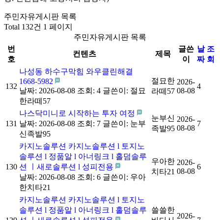
주민자유게시판 목록
Total 132건
1 페이지
주민자유게시판 목록
번
글쓴
날
조
컨텐츠
제목
호
이
짜
회
나성동 하수구막힘 와우클린해결
절묘한
1668-5982
2026-
132
4
날짜: 2026-08-08
조회: 4
글쓴이:
절묘
08-08
라떼57
한라떼57
나스닥미니로 시작하는 투자 여정
눈부신
2026-
131
날짜: 2026-08-08
조회: 7
글쓴이:
눈부
7
08-08
족발95
신족발95
카지노솔루션 카지노솔루션 l 토지노
솔루션 l 정품알 l 아너링크 l 홀덤솔루
우아한
2026-
130
션 ㅣ새로솔루션 l 성피전용
6
08-08
치타21
날짜: 2026-08-08
조회: 6
글쓴이:
우아
한치타21
카지노솔루션 카지노솔루션 l 토지노
솔루션 l 정품알 l 아너링크 l 홀덤솔루
쓸쓸한
2026-