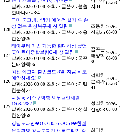
129
션 ㅣ새로솔루션 l 성피전용
바다사
7
08-08
날짜: 2026-08-08
조회: 7
글쓴이:
쓸쓸
자84
한바다사자84
구미 중고냉난방기 에어컨 철거 후 손
상 없는 원상복구새 창 열림
조용한
2026-
128
7
08-08
날짜: 2026-08-08
조회: 7
글쓴이:
조용
산양26
한산양26
태아부터 가입 가능한 현대해상 굿앤
꿈꾸는
굿어린이종합보험Q새 창 열림
2026-
127
4
태양핵
08-08
날짜: 2026-08-08
조회: 4
글쓴이:
꿈꾸
96
는태양핵96
최신 아고다 할인코드 8월, 지금 바로
격렬한
예약하세요!
2026-
126
4
분석가
08-08
날짜: 2026-08-08
조회: 4
글쓴이:
격렬
41
한분석가41
나성동 하수구막힘 와우클린해결
성실한
1668-5982
2026-
125
7
날짜: 2026-08-08
조회: 7
글쓴이:
성실
08-08
산양58
한산양58
강남도파민❤️OlO-8655-OO53❤️친절
희미한
문의환영 강남도파민 선릉도파민 강