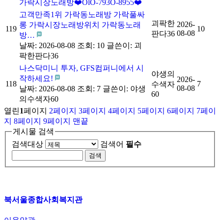
가락시장노래방❤️OlO-793O-8955❤️
고객만족1위 가락동노래방 가락풀싸
괴팍한
2026-
롱 가락시장노래방위치 가락동노래
119
10
08-08
판다36
방…
날짜: 2026-08-08
조회: 10
글쓴이:
괴
팍한판다36
나스닥미니 투자, GFS컴퍼니에서 시
야생의
작하세요!
2026-
118
7
수색자
08-08
날짜: 2026-08-08
조회: 7
글쓴이:
야생
60
의수색자60
열린
1
페이지
2
페이지
3
페이지
4
페이지
5
페이지
6
페이지
7
페이
지
8
페이지
9
페이지
맨끝
게시물 검색
검색대상
검색어
필수
북서울종합사회복지관