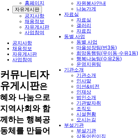
홈페이지
자원봉사안내
나눔가게
자유게시판
자료실
공지사항
자료실
채용정보
갤러리
자유게시판
자료집
사업참여
동별 사업
동별 사업
공지사항
마을성장팀(번3동)
채용정보
희망동행팀(우이동·수유1동)
자유게시판
행복나눔팀(수유2동)
사업참여
운영지원팀
기관소개
커뮤니티
자
기관소개
인사말
유게시판
은
미션&비전
인재상
혜와 나눔으로
법인소개
기관발자취
지역사회와 함
조직도
시설현황
께하는 행복공
오시는길
부설기관
동체를 만들어
부설기관
삼동어린이집