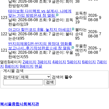
날짜: 2026-08-08
조회: 9
글쓴이:
희미
38
한방랑자38
태아보험 다이렉트 vs 설계사, 나에게
표독한
맞는 가입 방법은새 창 열림
2026-
123
슬라임
9
날짜: 2026-08-08
조회: 9
글쓴이:
표독
08-08
19
한슬라임19
아고다 할인코드 8월, 놓치지 마세요!
불타는
2026-
122
날짜: 2026-08-08
조회: 7
글쓴이:
불타
순대
7
08-08
는순대95
95
반지의제왕1편-반지의 원정대 영화를
우울한
보고나서..후기작성완료☆새 창 열림
2026-
121
예언자
7
날짜: 2026-08-08
조회: 7
글쓴이:
우울
08-08
55
한예언자55
열린
1
페이지
2
페이지
3
페이지
4
페이지
5
페이지
6
페이지
7
페이
지
8
페이지
9
페이지
맨끝
게시물 검색
검색대상
검색어
필수
북서울종합사회복지관