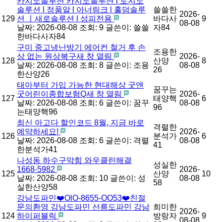
카지노솔루션 카지노솔루션 l 토지노
솔루션 l 정품알 l 아너링크 l 홀덤솔루
쓸쓸한
2026-
129
션 ㅣ새로솔루션 l 성피전용
바다사
9
08-08
날짜: 2026-08-08
조회: 9
글쓴이:
쓸쓸
자84
한바다사자84
구미 중고냉난방기 에어컨 철거 후 손
조용한
상 없는 원상복구새 창 열림
2026-
128
산양
8
날짜: 2026-08-08
조회: 8
글쓴이:
조용
08-08
26
한산양26
태아부터 가입 가능한 현대해상 굿앤
꿈꾸는
굿어린이종합보험Q새 창 열림
2026-
127
태양핵
6
날짜: 2026-08-08
조회: 6
글쓴이:
꿈꾸
08-08
96
는태양핵96
최신 아고다 할인코드 8월, 지금 바로
격렬한
예약하세요!
2026-
126
분석가
6
날짜: 2026-08-08
조회: 6
글쓴이:
격렬
08-08
41
한분석가41
나성동 하수구막힘 와우클린해결
성실한
1668-5982
2026-
125
산양
10
날짜: 2026-08-08
조회: 10
글쓴이:
성
08-08
58
실한산양58
강남도파민❤️OlO-8655-OO53❤️친절
문의환영 강남도파민 선릉도파민 강남
희미한
2026-
124
하이퍼블릭
방랑자
9
08-08