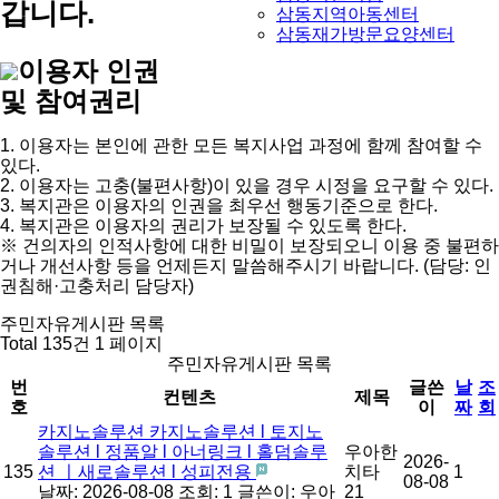
갑니다.
삼동지역아동센터
삼동재가방문요양센터
이용자 인권
및 참여권리
1. 이용자는 본인에 관한 모든 복지사업 과정에 함께 참여할 수
있다.
2. 이용자는 고충(불편사항)이 있을 경우 시정을 요구할 수 있다.
3. 복지관은 이용자의 인권을 최우선 행동기준으로 한다.
4. 복지관은 이용자의 권리가 보장될 수 있도록 한다.
※ 건의자의 인적사항에 대한 비밀이 보장되오니 이용 중 불편하
거나 개선사항 등을 언제든지 말씀해주시기 바랍니다. (담당: 인
권침해·고충처리 담당자)
주민자유게시판 목록
Total 135건
1 페이지
주민자유게시판 목록
번
글쓴
날
조
컨텐츠
제목
호
이
짜
회
카지노솔루션 카지노솔루션 l 토지노
솔루션 l 정품알 l 아너링크 l 홀덤솔루
우아한
2026-
135
션 ㅣ새로솔루션 l 성피전용
치타
1
08-08
날짜: 2026-08-08
조회: 1
글쓴이:
우아
21