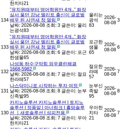
한치타21
"유치원때부터 영어학원만 4개.." 화장
실서 울던 강남 엘리트 출신이 글로벌
울리는
2026-
134
배우 된 사연새 창 열림
광석
3
08-08
날짜: 2026-08-08
조회: 3
글쓴이:
울리
83
는광석83
"유치원때부터 영어학원만 4개.." 화장
실서 울던 강남 엘리트 출신이 글로벌
포근한
2026-
133
배우 된 사연새 창 열림
샘물
6
08-08
날짜: 2026-08-08
조회: 6
글쓴이:
포근
65
한샘물65
나성동 하수구막힘 와우클린해결
절묘한
1668-5982
2026-
132
라떼
7
날짜: 2026-08-08
조회: 7
글쓴이:
절묘
08-08
57
한라떼57
나스닥미니로 시작하는 투자 여정
눈부신
2026-
131
날짜: 2026-08-08
조회: 8
글쓴이:
눈부
족발
8
08-08
신족발95
95
카지노솔루션 카지노솔루션 l 토지노
솔루션 l 정품알 l 아너링크 l 홀덤솔루
우아한
2026-
130
션 ㅣ새로솔루션 l 성피전용
치타
7
08-08
날짜: 2026-08-08
조회: 7
글쓴이:
우아
21
한치타21