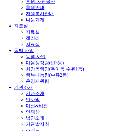
후원·자원봉사
후원안내
자원봉사안내
나눔가게
자료실
자료실
갤러리
자료집
동별 사업
동별 사업
마을성장팀(번3동)
희망동행팀(우이동·수유1동)
행복나눔팀(수유2동)
운영지원팀
기관소개
기관소개
인사말
미션&비전
인재상
법인소개
기관발자취
조직도