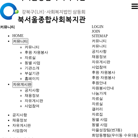
LOGIN
커뮤니티
JOIN
HOME
SITEMAP
커뮤니티
커뮤니티
커뮤니티
커뮤니티
공지사항
후원·자원봉사
채용정보
자료실
자유게시판
동별 사업
사업참여
기관소개
후원·자원봉사
부설기관
후원·자원봉사
홈페이지
후원안내
자유게시판
자원봉사안내
공지사항
나눔가게
채용정보
자료실
자유게시판
자료실
사업참여
갤러리
자료집
공지사항
동별 사업
채용정보
동별 사업
자유게시판
마을성장팀(번3동)
사업참여
희망동행팀(우이동·수유1동)