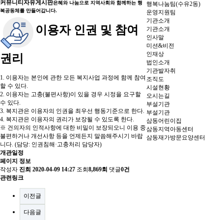
커뮤니티
자유게시판
은혜와 나눔으로 지역사회와 함께하는 행
행복나눔팀(수유2동)
복공동체를 만들어갑니다.
운영지원팀
기관소개
이용자 인권 및 참여
기관소개
인사말
미션&비전
인재상
권리
법인소개
기관발자취
1. 이용자는 본인에 관한 모든 복지사업 과정에 함께 참여
조직도
할 수 있다.
시설현황
2. 이용자는 고충(불편사항)이 있을 경우 시정을 요구할
오시는길
수 있다.
부설기관
3. 복지관은 이용자의 인권을 최우선 행동기준으로 한다.
부설기관
4. 복지관은 이용자의 권리가 보장될 수 있도록 한다.
삼동어린이집
※ 건의자의 인적사항에 대한 비밀이 보장되오니 이용 중
삼동지역아동센터
불편하거나 개선사항 등을 언제든지 말씀해주시기 바랍
삼동재가방문요양센터
니다. (담당: 인권침해·고충처리 담당자)
개관일정
페이지 정보
작성자
진희
2020-04-09 14:27
조회
8,869회
댓글
0건
관련링크
이전글
다음글