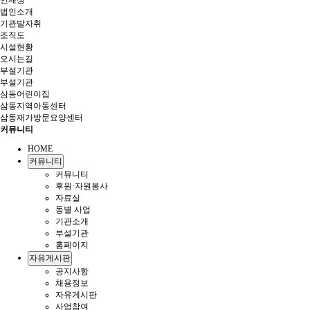
인재상
법인소개
기관발자취
조직도
시설현황
오시는길
부설기관
부설기관
삼동어린이집
삼동지역아동센터
삼동재가방문요양센터
커뮤니티
HOME
커뮤니티
커뮤니티
후원·자원봉사
자료실
동별 사업
기관소개
부설기관
홈페이지
자유게시판
공지사항
채용정보
자유게시판
사업참여