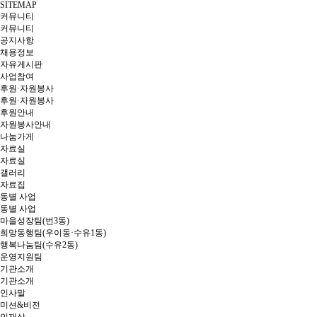
SITEMAP
커뮤니티
커뮤니티
공지사항
채용정보
자유게시판
사업참여
후원·자원봉사
후원·자원봉사
후원안내
자원봉사안내
나눔가게
자료실
자료실
갤러리
자료집
동별 사업
동별 사업
마을성장팀(번3동)
희망동행팀(우이동·수유1동)
행복나눔팀(수유2동)
운영지원팀
기관소개
기관소개
인사말
미션&비전