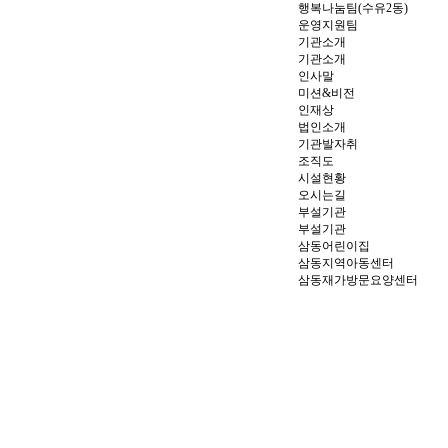
행복나눔팀(수유2동)
운영지원팀
기관소개
기관소개
인사말
미션&비전
인재상
법인소개
기관발자취
조직도
시설현황
오시는길
부설기관
부설기관
삼동어린이집
삼동지역아동센터
삼동재가방문요양센터