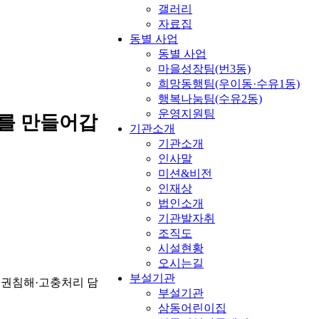
갤러리
자료집
동별 사업
동별 사업
마을성장팀(번3동)
희망동행팀(우이동·수유1동)
행복나눔팀(수유2동)
운영지원팀
를 만들어갑
기관소개
기관소개
인사말
미션&비전
인재상
법인소개
기관발자취
조직도
시설현황
오시는길
부설기관
인권침해·고충처리 담
부설기관
삼동어린이집