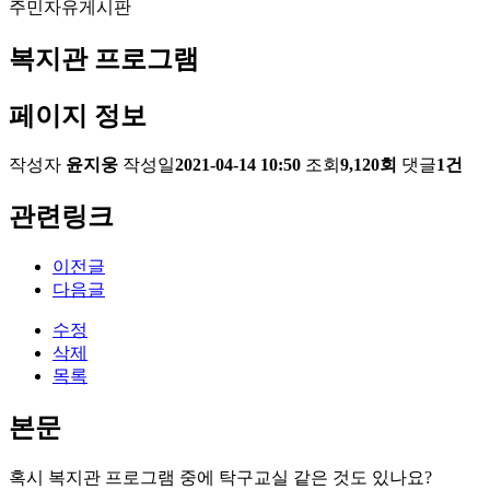
주민자유게시판
복지관 프로그램
페이지 정보
작성자
윤지웅
작성일
2021-04-14 10:50
조회
9,120회
댓글
1건
관련링크
이전글
다음글
수정
삭제
목록
본문
혹시 복지관 프로그램 중에 탁구교실 같은 것도 있나요?