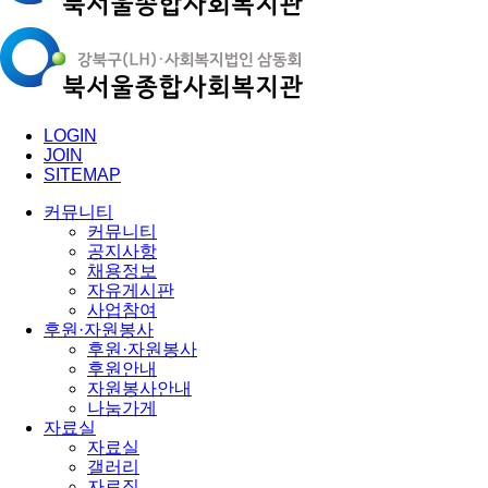
LOGIN
JOIN
SITEMAP
커뮤니티
커뮤니티
공지사항
채용정보
자유게시판
사업참여
후원·자원봉사
후원·자원봉사
후원안내
자원봉사안내
나눔가게
자료실
자료실
갤러리
자료집