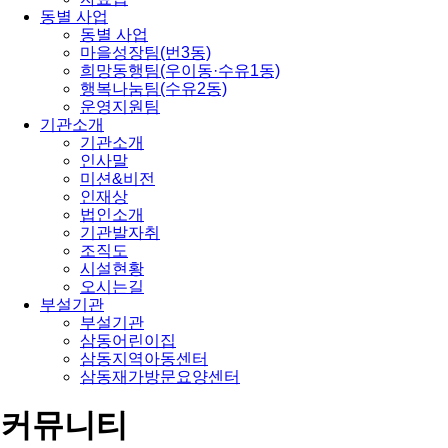
동별 사업
동별 사업
마을성장팀(번3동)
희망동행팀(우이동·수유1동)
행복나눔팀(수유2동)
운영지원팀
기관소개
기관소개
인사말
미션&비전
인재상
법인소개
기관발자취
조직도
시설현황
오시는길
부설기관
부설기관
삼동어린이집
삼동지역아동센터
삼동재가방문요양센터
커뮤니티